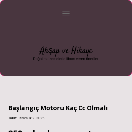
menüyü
Anasayfa
Gizlilik Politikası
Yasal Uyarı
aç
Hakkımızda
Ahşap ve Hikaye
Doğal malzemelerle ilham veren öneriler!
Başlangıç Motoru Kaç Cc Olmalı
Tarih: Temmuz 2, 2025