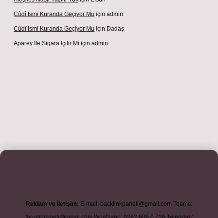
Cûdî Ismi Kuranda Geçiyor Mu
için
admin
Cûdî Ismi Kuranda Geçiyor Mu
için
Dadaş
Aparey Ile Sigara Içilir Mi
için
admin
riş adresi
betexper.xyz
m elexbet
Reklam ve İletişim:
E-mail:
backlinkpaneli@gmail.com
Teams:
forumhizmeti@gmail.com
Whatsapp: 0262 606 0 726
Telegram: