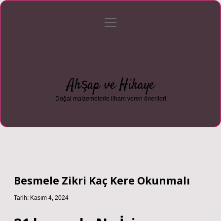
menüyü
Anasayfa
Gizlilik Politikası
Yasal Uyarı
aç
Hakkımızda
Ahşap ve Hikaye
Doğal malzemelerle ilham veren öneriler!
Besmele Zikri Kaç Kere Okunmalı
Tarih: Kasım 4, 2024