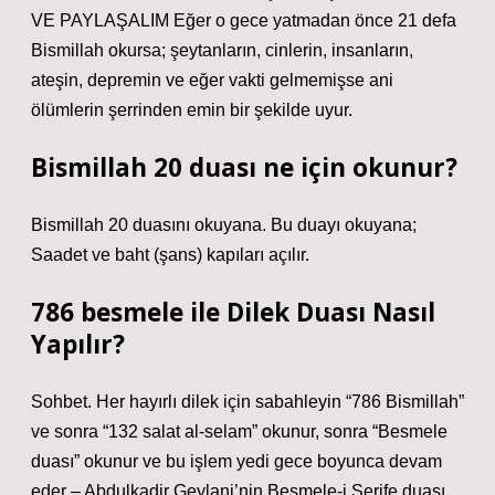
VE PAYLAŞALIM Eğer o gece yatmadan önce 21 defa
Bismillah okursa; şeytanların, cinlerin, insanların,
ateşin, depremin ve eğer vakti gelmemişse ani
ölümlerin şerrinden emin bir şekilde uyur.
Bismillah 20 duası ne için okunur?
Bismillah 20 duasını okuyana. Bu duayı okuyana;
Saadet ve baht (şans) kapıları açılır.
786 besmele ile Dilek Duası Nasıl
Yapılır?
Sohbet. Her hayırlı dilek için sabahleyin “786 Bismillah”
ve sonra “132 salat al-selam” okunur, sonra “Besmele
duası” okunur ve bu işlem yedi gece boyunca devam
eder – Abdulkadir Geylani’nin Besmele-i Şerife duası,