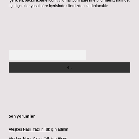
içerikleri,
backlinkpanelicomtr@gmail.com
adresine bildirmeniz halinde,
ilgili içerikler yasal süre içerisinde sitemizden kaldırılacaktır.
Arama
Son yorumlar
Ateşkes Nasıl Yazılır Tdk
için
admin
Ateşkes Nasıl Yazılır Tdk
için
Efsun