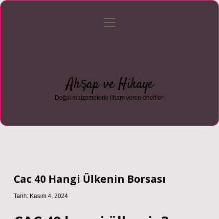
menüyü
Anasayfa
Gizlilik Politikası
Yasal Uyarı
aç
Hakkımızda
Ahşap ve Hikaye
Doğal malzemelerle ilham veren öneriler!
Cac 40 Hangi Ülkenin Borsası
Tarih: Kasım 4, 2024