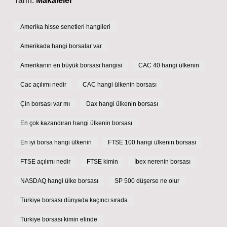
Tarih:
Makaleler
Amerika hisse senetleri hangileri
Amerikada hangi borsalar var
Amerikanın en büyük borsası hangisi
CAC 40 hangi ülkenin
Cac açılımı nedir
CAC hangi ülkenin borsası
Çin borsası var mı
Dax hangi ülkenin borsası
En çok kazandıran hangi ülkenin borsası
En iyi borsa hangi ülkenin
FTSE 100 hangi ülkenin borsası
FTSE açılımı nedir
FTSE kimin
İbex nerenin borsası
NASDAQ hangi ülke borsası
SP 500 düşerse ne olur
Türkiye borsası dünyada kaçıncı sırada
Türkiye borsası kimin elinde