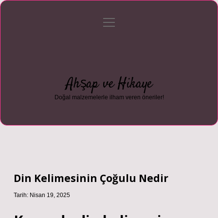
menüyü
Anasayfa
Gizlilik Politikası
Yasal Uyarı
aç
Hakkımızda
Ahşap ve Hikaye
Doğal malzemelerle ilham veren öneriler!
Din Kelimesinin Çoğulu Nedir
Tarih: Nisan 19, 2025