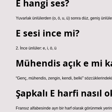
E hangi ses?
Yuvarlak ünlülerden (o, ö, u, ü) sonra düz, geniş ünlüler 
E sesi ince mi?
2. İnce ünlüler: e, i, ö, ü
Mühendis açık e mi ka
“Genç, mühendis, zengin, kendi, belki” sözcüklerindeki “e” 
Şapkalı E harfi nasıl 
Fransız alfabesinde ayrı bir harf olarak görünmek yerine