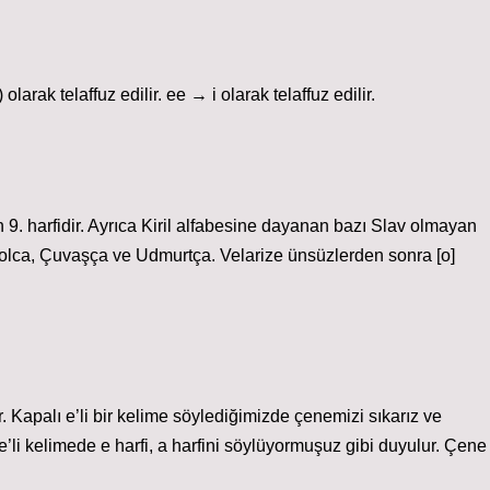
 olarak telaffuz edilir. ee → i olarak telaffuz edilir.
n 9. harfidir. Ayrıca Kiril alfabesine dayanan bazı Slav olmayan
oğolca, Çuvaşça ve Udmurtça. Velarize ünsüzlerden sonra [o]
r. Kapalı e’li bir kelime söylediğimizde çenemizi sıkarız ve
e’li kelimede e harfi, a harfini söylüyormuşuz gibi duyulur. Çene