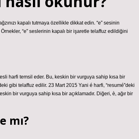
i nasıl okunur?
zınızı kapalı tutmaya özellikle dikkat edin. “e” sesinin
ekler, “e” seslerinin kapalı bir işaretle telaffuz edildiğini
sli harfi temsil eder. Bu, keskin bir vurguya sahip kısa bir
”deki gibi telaffuz edilir. 23 Mart 2015 Yani é harfi, “resumé”deki
eskin bir vurguya sahip kısa bir açıklamadır. Diğeri, è, ağır bir
 e mı?