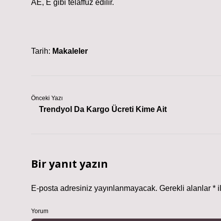
AE, E gibi telaffuz edilir.
Tarih:
Makaleler
Önceki Yazı
Trendyol Da Kargo Ücreti Kime Ait
Bir yanıt yazın
E-posta adresiniz yayınlanmayacak.
Gerekli alanlar
*
i
Yorum