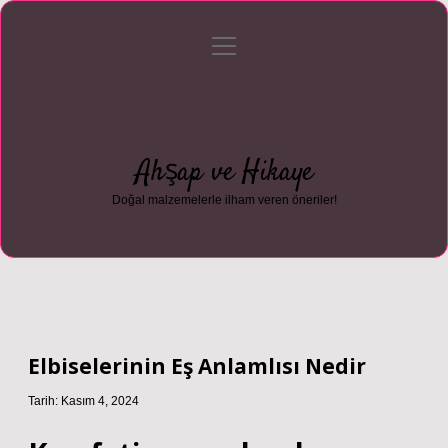
menüyü
Anasayfa
Gizlilik Politikası
Yasal Uyarı
aç
Hakkımızda
Ahşap ve Hikaye
Doğal malzemelerle ilham veren öneriler!
Elbiselerinin Eş Anlamlısı Nedir
Tarih: Kasım 4, 2024