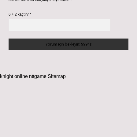
6 + 2 kaçtır?
*
knight online
nttgame
Sitemap
Sidebar