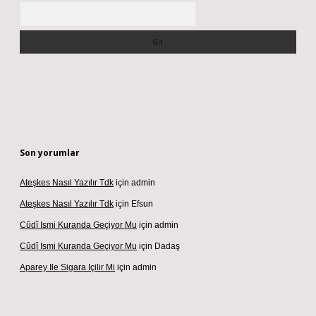
Arama
Son yorumlar
Ateşkes Nasıl Yazılır Tdk
için
admin
Ateşkes Nasıl Yazılır Tdk
için
Efsun
Cûdî Ismi Kuranda Geçiyor Mu
için
admin
Cûdî Ismi Kuranda Geçiyor Mu
için
Dadaş
Aparey Ile Sigara Içilir Mi
için
admin