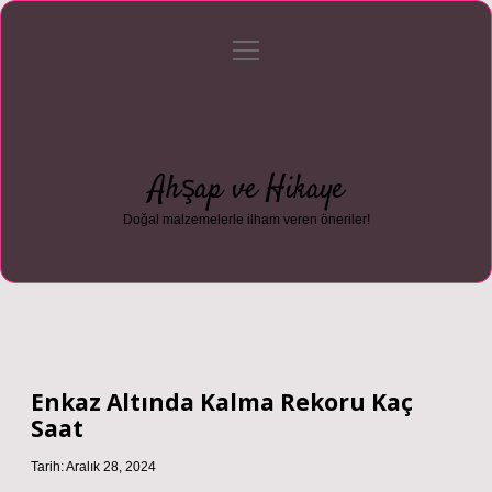
menüyü
Anasayfa
Gizlilik Politikası
Yasal Uyarı
aç
Hakkımızda
Ahşap ve Hikaye
Doğal malzemelerle ilham veren öneriler!
Enkaz Altında Kalma Rekoru Kaç
Saat
Tarih: Aralık 28, 2024