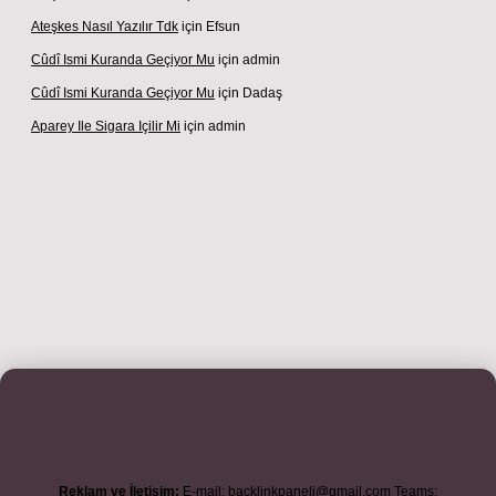
Ateşkes Nasıl Yazılır Tdk
için
Efsun
Cûdî Ismi Kuranda Geçiyor Mu
için
admin
Cûdî Ismi Kuranda Geçiyor Mu
için
Dadaş
Aparey Ile Sigara Içilir Mi
için
admin
adresi
betexper.xyz
m elexbet
Reklam ve İletişim:
E-mail:
backlinkpaneli@gmail.com
Teams: