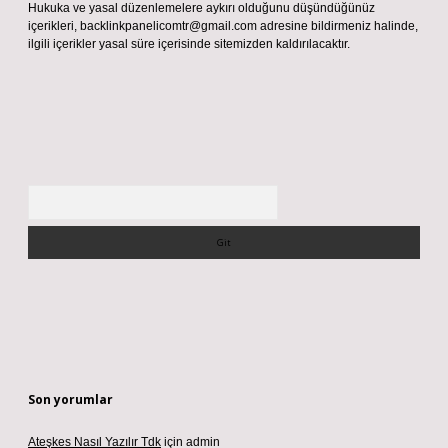
Hukuka ve yasal düzenlemelere aykırı olduğunu düşündüğünüz
içerikleri,
backlinkpanelicomtr@gmail.com
adresine bildirmeniz halinde,
ilgili içerikler yasal süre içerisinde sitemizden kaldırılacaktır.
Arama
Son yorumlar
Ateşkes Nasıl Yazılır Tdk
için
admin