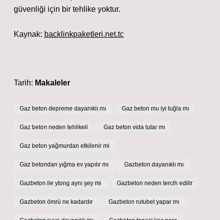
güvenliği için bir tehlike yoktur.
Kaynak:
backlinkpaketleri.net.tc
Tarih:
Makaleler
Gaz beton depreme dayanıklı mı
Gaz beton mu iyi tuğla mı
Gaz beton neden tehlikeli
Gaz beton vida tutar mı
Gaz beton yağmurdan etkilenir mi
Gaz betondan yığma ev yapılır mı
Gazbeton dayanıklı mı
Gazbeton ile ytong aynı şey mi
Gazbeton neden tercih edilir
Gazbeton ömrü ne kadardır
Gazbeton rutubet yapar mı