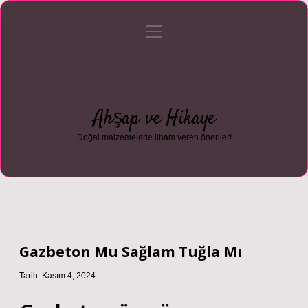
menüyü
Anasayfa
Gizlilik Politikası
Yasal Uyarı
aç
Hakkımızda
Ahşap ve Hikaye
Doğal malzemelerle ilham veren öneriler!
Gazbeton Mu Sağlam Tuğla Mı
Tarih: Kasım 4, 2024