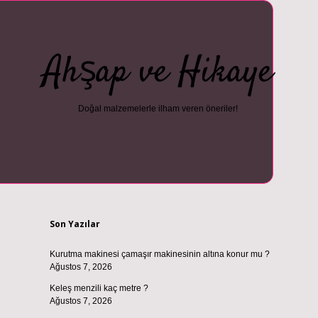
Ahşap ve Hikaye
Doğal malzemelerle ilham veren öneriler!
Sidebar
vdcasino güncel giriş
ilbet casino
ilbet yeni giriş
Betexper giriş ad
Son Yazılar
Kurutma makinesi çamaşır makinesinin altına konur mu ?
Ağustos 7, 2026
Keleş menzili kaç metre ?
Ağustos 7, 2026