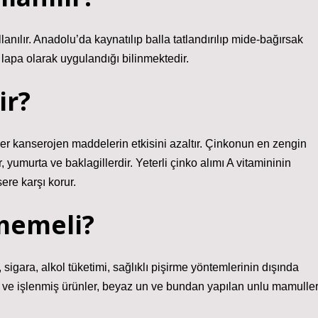
anılır. Anadolu’da kaynatılıp balla tatlandırılıp mide-bağırsak
e lapa olarak uygulandığı bilinmektedir.
ir?
er kanserojen maddelerin etkisini azaltır. Çinkonun en zengin
, yumurta ve baklagillerdir. Yeterli çinko alımı A vitamininin
sere karşı korur.
memeli?
i, sigara, alkol tüketimi, sağlıklı pişirme yöntemlerinin dışında
iş ve işlenmiş ürünler, beyaz un ve bundan yapılan unlu mamuller