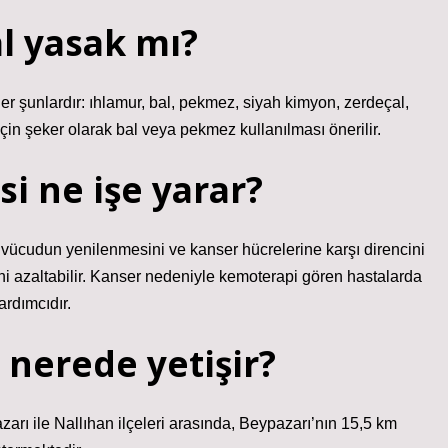
l yasak mı?
ler şunlardır: ıhlamur, bal, pekmez, siyah kimyon, zerdeçal,
için şeker olarak bal veya pekmez kullanılması önerilir.
si ne işe yarar?
le vücudun yenilenmesini ve kanser hücrelerine karşı direncini
ni azaltabilir. Kanser nedeniyle kemoterapi gören hastalarda
rdımcıdır.
 nerede yetişir?
arı ile Nallıhan ilçeleri arasında, Beypazarı’nın 15,5 km