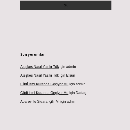
Son yorumlar
Ateşkes Nasıl Yazılır Tdk
için
admin
Ateşkes Nasıl Yazılır Tdk
için
Efsun
Cûdî Ismi Kuranda Geçiyor Mu
için
admin
Cûdî Ismi Kuranda Geçiyor Mu
için
Dadaş
Aparey Ile Sigara Içilir Mi
için
admin