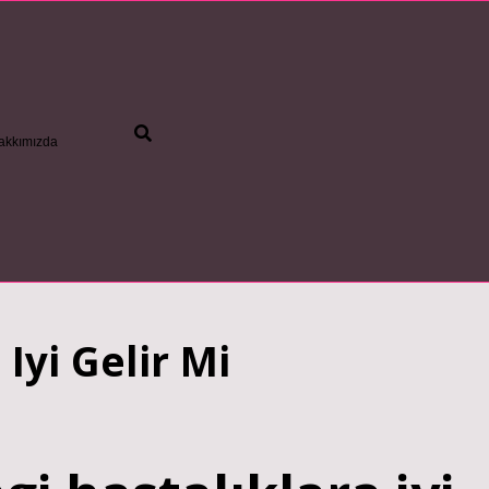
akkımızda
betci
yi Gelir Mi