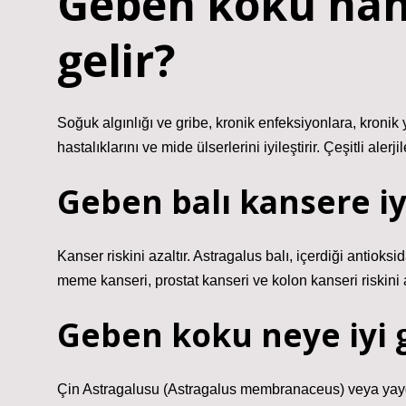
Geben kökü hang
gelir?
Soğuk algınlığı ve gribe, kronik enfeksiyonlara, kronik 
hastalıklarını ve mide ülserlerini iyileştirir. Çeşitli alerjile
Geben balı kansere iyi
Kanser riskini azaltır. Astragalus balı, içerdiği antioks
meme kanseri, prostat kanseri ve kolon kanseri riskini a
Geben koku neye iyi g
Çin Astragalusu (Astragalus membranaceus) veya yaygın