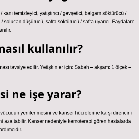
 / kanı temizleyici, yatıştırıcı / gevşetici, balgam söktürücü /
 / solucan düşürücü, safra söktürücü / safra uyarıcı. Faydaları:
nılır.
asıl kullanılır?
ı tavsiye edilir. Yetişkinler için: Sabah – akşam: 1 ölçek –
si ne işe yarar?
le vücudun yenilenmesini ve kanser hücrelerine karşı direncini
ni azaltabilir. Kanser nedeniyle kemoterapi gören hastalarda
rdımcıdır.