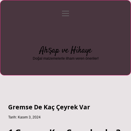
menüyü
Anasayfa
Gizlilik Politikası
Yasal Uyarı
aç
Hakkımızda
Ahşap ve Hikaye
Doğal malzemelerle ilham veren öneriler!
Gremse De Kaç Çeyrek Var
Tarih: Kasım 3, 2024