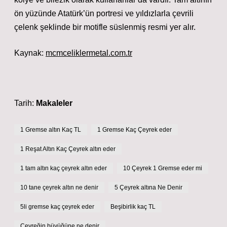
ön yüzünde Atatürk’ün portresi ve yıldızlarla çevrili
çelenk şeklinde bir motifle süslenmiş resmi yer alır.
Kaynak:
mcmceliklermetal.com.tr
Tarih:
Makaleler
1 Gremse altın Kaç TL
1 Gremse Kaç Çeyrek eder
1 Reşat Altın Kaç Çeyrek altın eder
1 tam altın kaç çeyrek altın eder
10 Çeyrek 1 Gremse eder mi
10 tane çeyrek altın ne denir
5 Çeyrek altına Ne Denir
5li gremse kaç çeyrek eder
Beşibirlik kaç TL
Çeyreğin büyüğüne ne denir