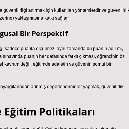
venilirliği artırmak için kullanılan yöntemlerdir ve güvenilirli
üzerine) yaklaşmasına katkı sağlar.
gusal Bir Perspektif
ığı sadece puanla ölçülmez; aynı zamanda bu puanın adil mi,
ma sınavında puanın her defasında farklı çıkması, öğrencinin öz
iksel kavram değil, eğitimde adaletin ve güvenin somut bir
ı önyargılarından arınmış değerlendirmeler yapmak, güvenilirlik
Eğitim Politikaları
avlarıyla sınırlı değil. Online konuşma sınavları, otomatik