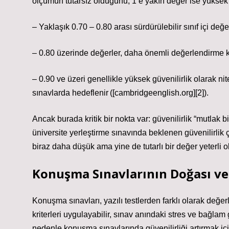
ölçümün tutarsız olduğunu; 1’e yakın değer ise yüksek tu
– Yaklaşık 0.70 – 0.80 arası sürdürülebilir sınıf içi değer
– 0.80 üzerinde değerler, daha önemli değerlendirme ka
– 0.90 ve üzeri genellikle yüksek güvenilirlik olarak nite
sınavlarda hedeflenir ([cambridgeenglish.org][2]).
Ancak burada kritik bir nokta var: güvenilirlik “mutlak 
üniversite yerleştirme sınavında beklenen güvenilirlik
biraz daha düşük ama yine de tutarlı bir değer yeterli ol
Konuşma Sınavlarının Doğası ve 
Konuşma sınavları, yazılı testlerden farklı olarak değerlen
kriterleri uygulayabilir, sınav anındaki stres ve bağlam g
nedenle konuşma sınavlarında güvenilirliği artırmak içi