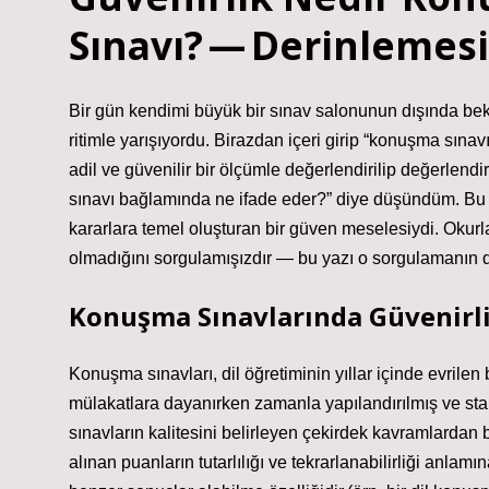
Sınavı? — Derinlemesi
Bir gün kendimi büyük bir sınav salonunun dışında be
ritimle yarışıyordu. Birazdan içeri girip “konuşma sına
adil ve güvenilir bir ölçümle değerlendirilip değerle
sınavı bağlamında ne ifade eder?” diye düşündüm. Bu so
kararlara temel oluşturan bir güven meselesiydi. Okurla
olmadığını sorgulamışızdır — bu yazı o sorgulamanın de
Konuşma Sınavlarında Güvenirli
Konuşma sınavları, dil öğretiminin yıllar içinde evrilen
mülakatlara dayanırken zamanla yapılandırılmış ve stand
sınavların kalitesini belirleyen çekirdek kavramlardan b
alınan puanların tutarlılığı ve tekrarlanabilirliği anlam