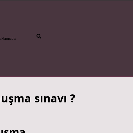
akkımızda
nuşma sınavı ?
nuşma