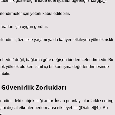
tarlılık gösterdiğini ifade eder ([cambridgeenglish.org][2]).
lendirmeler için yeterli kabul edilebilir.
rarları için uygun görülür.
lendirilir, özellikle yaşamı ya da kariyeri etkileyen yüksek riskli
bir hedef” değil, bağlama göre değişen bir derecelendirmedir. Bir
 çok yüksek olurken, sınıf içi bir konuşma değerlendirmesinde
abilir.
Güvenirlik Zorlukları
diricideki subjektifliği artırır. İnsan puanlayıcılar farklı scoring
ibi dışsal etkenler performansı etkileyebilir ([Dialnet][4]). Bu
n: