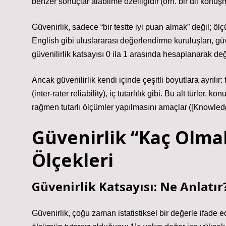
benzer sonuçlar alabilme özelliğidir (örn. bir dil konu
Güvenirlik, sadece “bir testte iyi puan almak” değil; öl
English gibi uluslararası değerlendirme kuruluşları, güve
güvenilirlik katsayısı 0 ila 1 arasında hesaplanarak değ
Ancak güvenilirlik kendi içinde çeşitli boyutlara ayrılır: t
(inter‑rater reliability), iç tutarlılık gibi. Bu alt türle
rağmen tutarlı ölçümler yapılmasını amaçlar ([Knowled
Güvenirlik “Kaç Olmal
Ölçekleri
Güvenirlik Katsayısı: Ne Anlatır
Güvenirlik, çoğu zaman istatistiksel bir değerle ifade edi