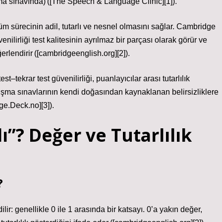
şma sınavında) ([The Speech & Language Clinic][1]).
çüm sürecinin adil, tutarlı ve nesnel olmasını sağlar. Cambridge
nilirliği test kalitesinin ayrılmaz bir parçası olarak görür ve
erlendirir ([cambridgeenglish.org][2]).
est–tekrar test güvenilirliği, puanlayıcılar arası tutarlılık
r, konuşma sınavlarının kendi doğasından kaynaklanan belirsizliklere
ge.Deck.no][3]).
ı”? Değer ve Tutarlılık
?
lir: genellikle 0 ile 1 arasında bir katsayı. 0’a yakın değer,