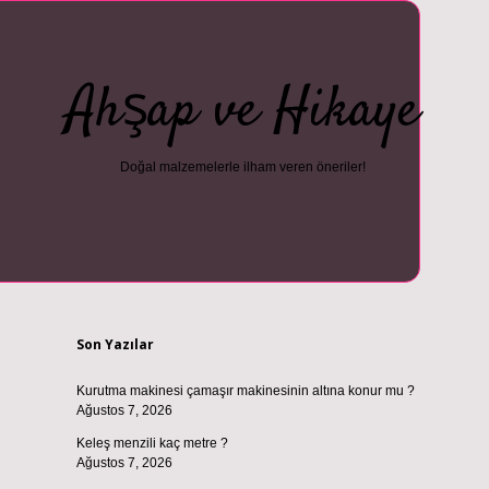
Ahşap ve Hikaye
Doğal malzemelerle ilham veren öneriler!
Sidebar
vdcasino güncel giriş
ilbet casino
ilbet yeni giriş
Betexper giriş ad
Son Yazılar
Kurutma makinesi çamaşır makinesinin altına konur mu ?
Ağustos 7, 2026
Keleş menzili kaç metre ?
Ağustos 7, 2026