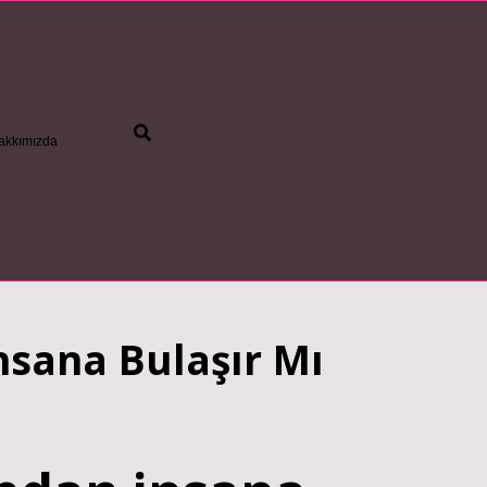
akkımızda
betci
nsana Bulaşır Mı