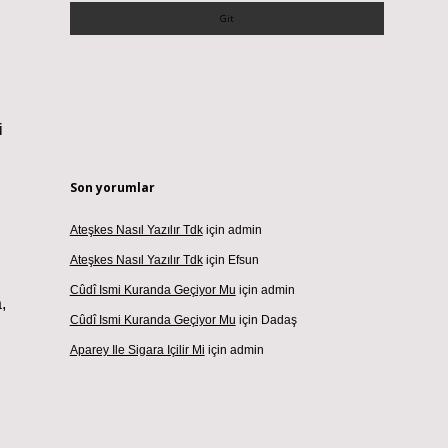
i
Son yorumlar
Ateşkes Nasıl Yazılır Tdk
için
admin
Ateşkes Nasıl Yazılır Tdk
için
Efsun
Cûdî Ismi Kuranda Geçiyor Mu
için
admin
,
Cûdî Ismi Kuranda Geçiyor Mu
için
Dadaş
Aparey Ile Sigara Içilir Mi
için
admin