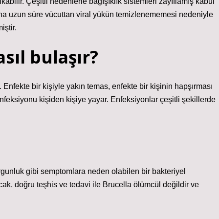
abilir. Çeşitli nedenlerle bağışıklık sistemleri zayıflamış kabul
daha uzun süre vücuttan viral yükün temizlenememesi nedeniyle
iştir.
ıl bulaşır?
Enfekte bir kişiyle yakın temas, enfekte bir kişinin hapşırması
enfeksiyonu kişiden kişiye yayar. Enfeksiyonlar çeşitli şekillerde
yorgunluk gibi semptomlara neden olabilen bir bakteriyel
cak, doğru teşhis ve tedavi ile Brucella ölümcül değildir ve