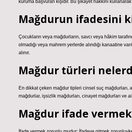
kuruma başvuran kişidir. Bu şikâyet hakkını kullanarak ki
Mağdurun ifadesini ki
Çocukların veya mağdurların, savcı veya hâkim tarafın
olmadığı veya mahrem yerlerde alındığı kanaatine varılan
alınır.
Mağdur türleri nelerd
En dikkat çeken mağdur tipleri cinsel suç mağdurları, ai
mağdurlar, işsizlik mağdurları, cinayet mağdurları ve ail
Mağdur ifade vermek
İfade vermek zorunlu mudur: İfadeye gitmek zorunluyke