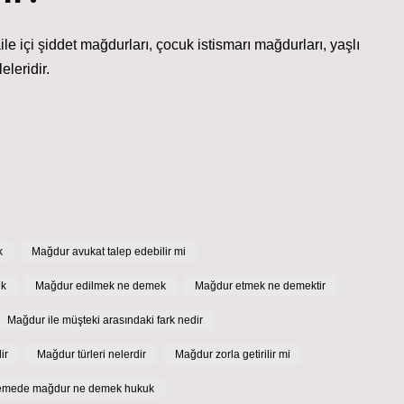
le içi şiddet mağdurları, çocuk istismarı mağdurları, yaşlı
eleridir.
k
Mağdur avukat talep edebilir mi
ek
Mağdur edilmek ne demek
Mağdur etmek ne demektir
Mağdur ile müşteki arasındaki fark nedir
ir
Mağdur türleri nelerdir
Mağdur zorla getirilir mi
mede mağdur ne demek hukuk