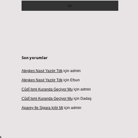
Son yorumlar
Ateşkes Nasıl Yazılır Tdk
için
admin
Ateşkes Nasıl Yazılır Tdk
için
Efsun
Cûdî Ismi Kuranda Geçiyor Mu
için
admin
Cûdî Ismi Kuranda Geçiyor Mu
için
Dadaş
Aparey Ile Sigara Içilir Mi
için
admin
a