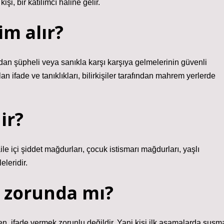
şi, bir katılımcı haline gelir.
m alır?
dan şüpheli veya sanıkla karşı karşıya gelmelerinin güvenli
 ifade ve tanıklıkları, bilirkişiler tarafından mahrem yerlerde
ir?
le içi şiddet mağdurları, çocuk istismarı mağdurları, yaşlı
eleridir.
 zorunda mı?
n, ifade vermek zorunlu değildir. Yani kişi ilk aşamalarda susm