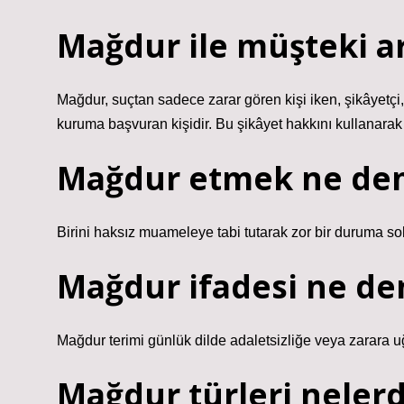
Mağdur ile müşteki ar
Mağdur, suçtan sadece zarar gören kişi iken, şikâyetçi,
kuruma başvuran kişidir. Bu şikâyet hakkını kullanarak ki
Mağdur etmek ne de
Birini haksız muameleye tabi tutarak zor bir duruma s
Mağdur ifadesi ne d
Mağdur terimi günlük dilde adaletsizliğe veya zarara uğr
Mağdur türleri nelerd