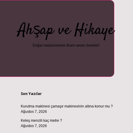
Ahşap ve Hikaye
Doğal malzemelerle ilham veren öneriler!
Sidebar
vdcasino güncel giriş
ilbet casino
ilbet yeni giriş
Betexper giriş ad
Son Yazılar
Kurutma makinesi çamaşır makinesinin altına konur mu ?
Ağustos 7, 2026
Keleş menzili kaç metre ?
Ağustos 7, 2026