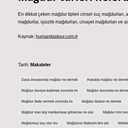
En dikkat çeken mağdur tipleri cinsel suç mağdurları, ai
mağdurlar, işsizlik mağdurları, cinayet mağdurları ve ail
Kaynak:
humanitastour.com.tr
Tarih:
Makaleler
Dava dosyasında mağdur ne demek
Hukukta mağdur ne deme
Mağdur davaya katılmak zorunda mı
Mağdur durumda ne dem
Mağdur ifade vermek zorunda mı
Mağdur ifadesi ne demek
Mağdur olan kişi mahkemeye gitmezse ne olur
Mağdur rolü ned
Mağdursuz suç olur mu
Mağdurun ifadesini kim alır
Mahke