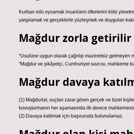
Kurban rolü oynamak insanların öfkelerini kötü yönetmel
yargılamak ve gerçeklerle yüzleşmek ve duyguları kab
Mağdur zorla getirilir
“Usulüne uygun olarak çağrılıp mazeretsiz gelmeyen ma
“Mağdur ve şikâyetçi, Cumhuriyet savcısı, mahkeme başk
Mağdur davaya katıl
(1) Mağdurlar, suçtan zarar gören gerçek ve tüzel kişil
kovuşturmanın her aşamasında ilk derece mahkemesine ş
(2) Davaya katılmak için başvuruda bulunulamaz.
Mağdur olan kişi ma