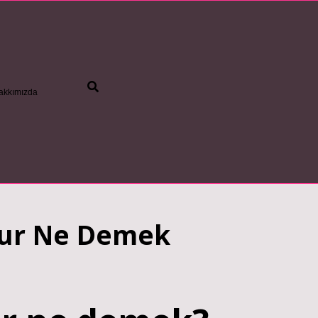
akkımızda
betci
dur Ne Demek