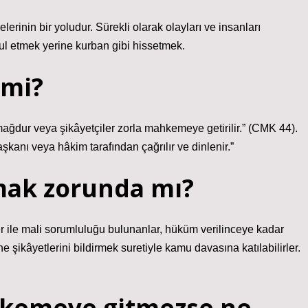
erinin bir yoludur. Sürekli olarak olayları ve insanları
ul etmek yerine kurban gibi hissetmek.
 mi?
ğdur veya şikâyetçiler zorla mahkemeye getirilir.” (CMK 44).
anı veya hâkim tarafından çağrılır ve dinlenir.”
mak zorunda mı?
er ile mali sorumluluğu bulunanlar, hüküm verilinceye kadar
ikâyetlerini bildirmek suretiyle kamu davasına katılabilirler.
hkemeye gitmezse ne