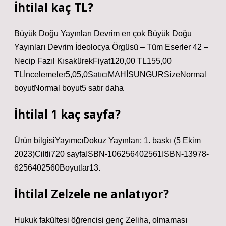
İhtilal kaç TL?
Büyük Doğu Yayınları Devrim en çok Büyük Doğu
Yayınları Devrim İdeolocya Örgüsü – Tüm Eserler 42 –
Necip Fazıl KısakürekFiyat120,00 TL155,00
TLİncelemeler5,05,0SatıcıMAHİSUNGURSizeNormal
boyutNormal boyut5 satır daha
İhtilal 1 kaç sayfa?
Ürün bilgisiYayımcı‎Dokuz Yayınları; 1. baskı (5 Ekim
2023)Ciltli‎720 sayfaISBN-10‎6256402561ISBN-13‎978-
6256402560Boyutlar‎13.
İhtilal Zelzele ne anlatıyor?
Hukuk fakültesi öğrencisi genç Zeliha, olmaması