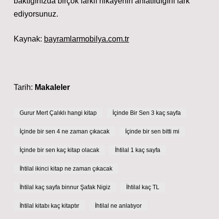
baktığınızda birçok farklı hikayenin anlatıldığını fark
ediyorsunuz.
Kaynak:
bayramlarmobilya.com.tr
Tarih:
Makaleler
Gurur Mert Çalıklı hangi kitap
İçinde Bir Sen 3 kaç sayfa
İçinde bir sen 4 ne zaman çıkacak
İçinde bir sen bitti mi
İçinde bir sen kaç kitap olacak
İhtilal 1 kaç sayfa
İhtilal ikinci kitap ne zaman çıkacak
İhtilal kaç sayfa binnur Şafak Nigiz
İhtilal kaç TL
İhtilal kitabı kaç kitaptır
İhtilal ne anlatıyor