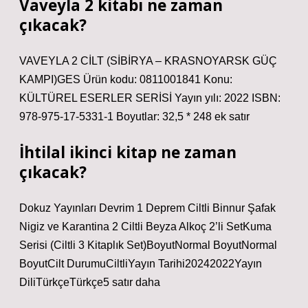
Vaveyla 2 kitabı ne zaman
çıkacak?
VAVEYLA 2 CİLT (SİBİRYA – KRASNOYARSK GÜÇ
KAMPI)GES Ürün kodu: 0811001841 Konu:
KÜLTÜREL ESERLER SERİSİ Yayın yılı: 2022 ISBN:
978-975-17-5331-1 Boyutlar: 32,5 * 248 ek satır
İhtilal ikinci kitap ne zaman
çıkacak?
Dokuz Yayınları Devrim 1 Deprem Ciltli Binnur Şafak
Nigiz ve Karantina 2 Ciltli Beyza Alkoç 2’li SetKuma
Serisi (Ciltli 3 Kitaplık Set)BoyutNormal BoyutNormal
BoyutCilt DurumuCiltliYayın Tarihi20242022Yayın
DiliTürkçeTürkçe5 satır daha