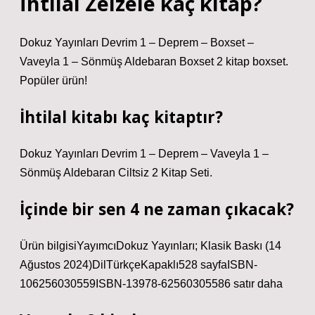
İhtilal Zelzele kaç kitap?
Dokuz Yayınları Devrim 1 – Deprem – Boxset –
Vaveyla 1 – Sönmüş Aldebaran Boxset 2 kitap boxset.
Popüler ürün!
İhtilal kitabı kaç kitaptır?
Dokuz Yayınları Devrim 1 – Deprem – Vaveyla 1 –
Sönmüş Aldebaran Ciltsiz 2 Kitap Seti.
İçinde bir sen 4 ne zaman çıkacak?
Ürün bilgisiYayımcı‎Dokuz Yayınları; Klasik Baskı (14
Ağustos 2024)Dil‎TürkçeKapaklı‎528 sayfaISBN-
10‎6256030559ISBN-13‎978-62560305586 satır daha