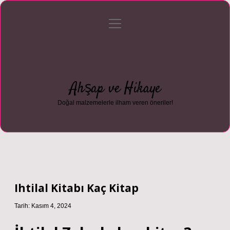
menüyü
Anasayfa
Gizlilik Politikası
Yasal Uyarı
aç
Hakkımızda
Ahşap ve Hikaye
Doğal malzemelerle ilham veren öneriler!
Ihtilal Kitabı Kaç Kitap
Tarih: Kasım 4, 2024