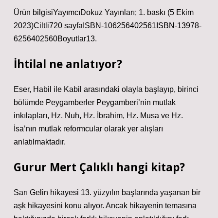
Ürün bilgisiYayımcı‎Dokuz Yayınları; 1. baskı (5 Ekim
2023)Ciltli‎720 sayfaISBN-10‎6256402561ISBN-13‎978-
6256402560Boyutlar‎13.
İhtilal ne anlatıyor?
Eser, Habil ile Kabil arasındaki olayla başlayıp, birinci
bölümde Peygamberler Peygamberi’nin mutlak
inkılapları, Hz. Nuh, Hz. İbrahim, Hz. Musa ve Hz.
İsa’nın mutlak reformcular olarak yer alışları
anlatılmaktadır.
Gurur Mert Çalıklı hangi kitap?
Sarı Gelin hikayesi 13. yüzyılın başlarında yaşanan bir
aşk hikayesini konu alıyor. Ancak hikayenin temasına