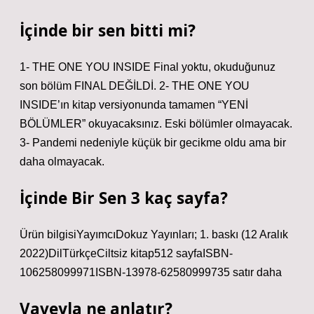
İçinde bir sen bitti mi?
1- THE ONE YOU INSIDE Final yoktu, okuduğunuz
son bölüm FINAL DEĞİLDİ. 2- THE ONE YOU
INSIDE’ın kitap versiyonunda tamamen “YENİ
BÖLÜMLER” okuyacaksınız. Eski bölümler olmayacak.
3- Pandemi nedeniyle küçük bir gecikme oldu ama bir
daha olmayacak.
İçinde Bir Sen 3 kaç sayfa?
Ürün bilgisiYayımcıDokuz Yayınları; 1. baskı (12 Aralık
2022)DilTürkçeCiltsiz kitap512 sayfaISBN-
106258099971ISBN-13978-62580999735 satır daha
Vaveyla ne anlatır?