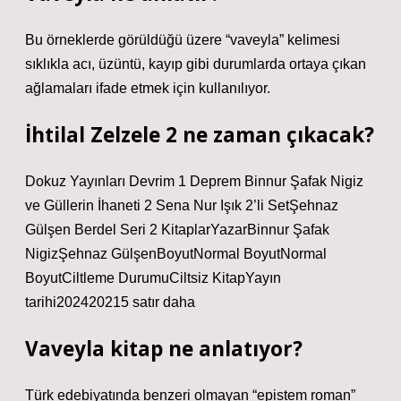
Bu örneklerde görüldüğü üzere “vaveyla” kelimesi
sıklıkla acı, üzüntü, kayıp gibi durumlarda ortaya çıkan
ağlamaları ifade etmek için kullanılıyor.
İhtilal Zelzele 2 ne zaman çıkacak?
Dokuz Yayınları Devrim 1 Deprem Binnur Şafak Nigiz
ve Güllerin İhaneti 2 Sena Nur Işık 2’li SetŞehnaz
Gülşen Berdel Seri 2 KitaplarYazarBinnur Şafak
NigizŞehnaz GülşenBoyutNormal BoyutNormal
BoyutCiltleme DurumuCiltsiz KitapYayın
tarihi202420215 satır daha
Vaveyla kitap ne anlatıyor?
Türk edebiyatında benzeri olmayan “epistem roman”