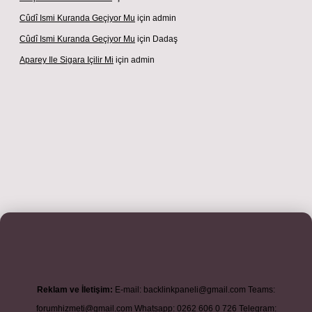
Cûdî Ismi Kuranda Geçiyor Mu
için
admin
Cûdî Ismi Kuranda Geçiyor Mu
için
Dadaş
Aparey Ile Sigara Içilir Mi
için
admin
ş adresi
betexper.xyz
m elexbet
Reklam ve İletişim:
E-mail:
backlinkpaneli@gmail.com
Teams:
forumhizmeti@gmail.com
Whatsapp: 0262 606 0 726
Telegram: