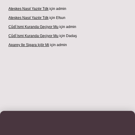
Ateşkes Nasıl Yazılır Tdk
için
admin
Ateşkes Nasıl Yazılır Tdk
için
Efsun
Cûdî Ismi Kuranda Geçiyor Mu
için
admin
Cûdî Ismi Kuranda Geçiyor Mu
için
Dadaş
Aparey Ile Sigara Içilir Mi
için
admin
exper giriş adresi
betexper.xyz
m elexbet