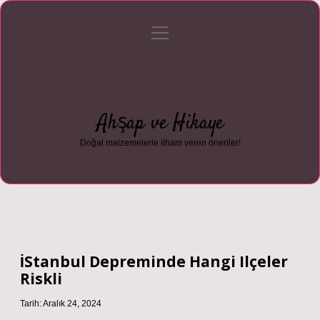
menüyü
Anasayfa
Gizlilik Politikası
Yasal Uyarı
aç
Hakkımızda
Ahşap ve Hikaye
Doğal malzemelerle ilham veren öneriler!
İStanbul Depreminde Hangi Ilçeler
Riskli
Tarih: Aralık 24, 2024