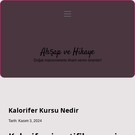
menüyü
Anasayfa
Gizlilik Politikası
Yasal Uyarı
aç
Hakkımızda
Ahşap ve Hikaye
Doğal malzemelerle ilham veren öneriler!
Kalorifer Kursu Nedir
Tarih: Kasım 3, 2024