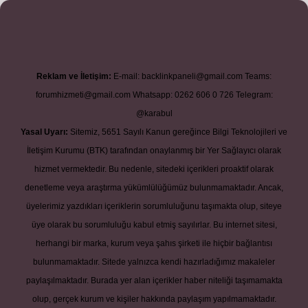
adresi
betexper.xyz
m elexbet
Reklam ve İletişim:
E-mail:
backlinkpaneli@gmail.com
Teams:
forumhizmeti@gmail.com
Whatsapp: 0262 606 0 726
Telegram:
@karabul
Yasal Uyarı:
Sitemiz, 5651 Sayılı Kanun gereğince Bilgi Teknolojileri ve
İletişim Kurumu (BTK) tarafından onaylanmış bir Yer Sağlayıcı olarak
hizmet vermektedir. Bu nedenle, sitedeki içerikleri proaktif olarak
denetleme veya araştırma yükümlülüğümüz bulunmamaktadır. Ancak,
üyelerimiz yazdıkları içeriklerin sorumluluğunu taşımakta olup, siteye
üye olarak bu sorumluluğu kabul etmiş sayılırlar. Bu internet sitesi,
herhangi bir marka, kurum veya şahıs şirketi ile hiçbir bağlantısı
bulunmamaktadır. Sitede yalnızca kendi hazırladığımız makaleler
paylaşılmaktadır. Burada yer alan içerikler haber niteliği taşımamakta
olup, gerçek kurum ve kişiler hakkında paylaşım yapılmamaktadır.