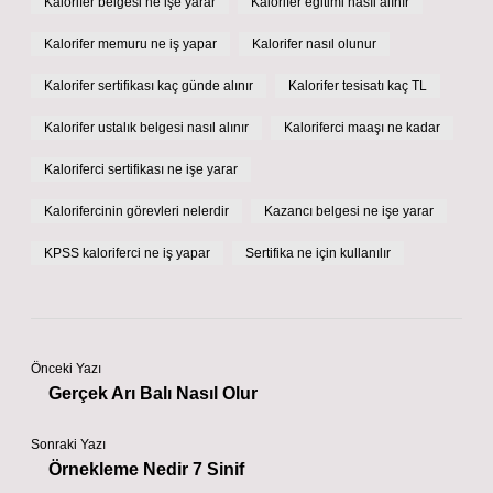
Kalorifer belgesi ne işe yarar
Kalorifer eğitimi nasıl alınır
Kalorifer memuru ne iş yapar
Kalorifer nasıl olunur
Kalorifer sertifikası kaç günde alınır
Kalorifer tesisatı kaç TL
Kalorifer ustalık belgesi nasıl alınır
Kaloriferci maaşı ne kadar
Kaloriferci sertifikası ne işe yarar
Kalorifercinin görevleri nelerdir
Kazancı belgesi ne işe yarar
KPSS kaloriferci ne iş yapar
Sertifika ne için kullanılır
Önceki Yazı
Gerçek Arı Balı Nasıl Olur
Sonraki Yazı
Örnekleme Nedir 7 Sinif