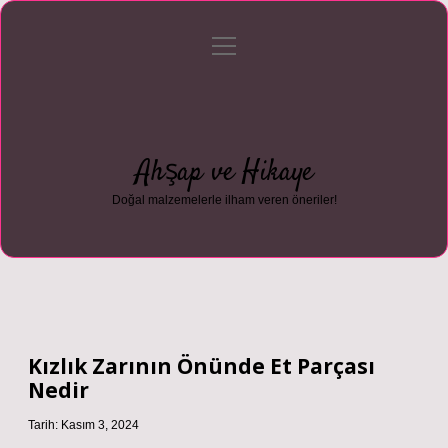
menüyü
Anasayfa
Gizlilik Politikası
Yasal Uyarı
aç
Hakkımızda
Ahşap ve Hikaye
Doğal malzemelerle ilham veren öneriler!
Kızlık Zarının Önünde Et Parçası
Nedir
Tarih: Kasım 3, 2024