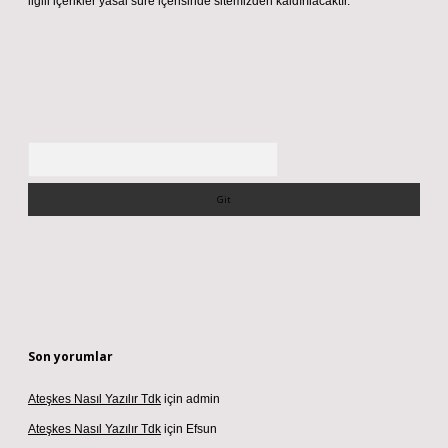
ilgili içerikler yasal süre içerisinde sitemizden kaldırılacaktır.
Arama
Son yorumlar
Ateşkes Nasıl Yazılır Tdk
için
admin
Ateşkes Nasıl Yazılır Tdk
için
Efsun