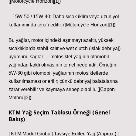
([Motorcycle Horizon][1])
– 15W‑50 / 15W‑40: Daha sıcak iklim veya uzun yol
kullanımında tercih edilir. ([Motorcycle Horizon][1])
Bu yağlar, motor içindeki aşınmayı azaltır, yüksek
sıcaklıklarda stabil kalır ve wet clutch (ıslak debriyaj)
uyumunu sağlar — motosiklet yağının otomobil
yağından farklı olmasının temel nedenidir. Örneğin,
5W‑30 gibi otomobil yağlarının motosikletlerde
kullanılmaması önerilir; çünkü debriyaj balatalarına
zarar verebilir ve kaymaya sebep olabilir. ([Capon
Motoru][3])
KTM Yağ Seçim Tablosu Örneği (Genel
Bakış)
| KTM Model Grubu | Tavsiye Edilen Yağ (Approx.) |