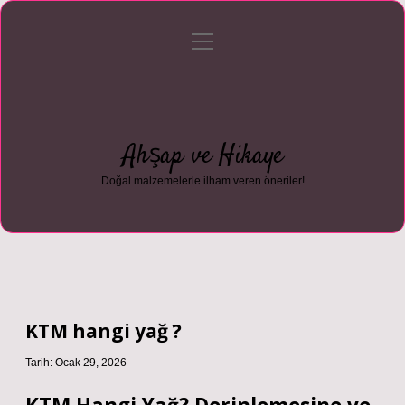
menüyü
Anasayfa
Gizlilik Politikası
Yasal Uyarı
aç
Hakkımızda
Ahşap ve Hikaye
Doğal malzemelerle ilham veren öneriler!
KTM hangi yağ ?
Tarih: Ocak 29, 2026