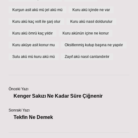
Kurşun asit akü mü jel akü mü
Kuru akü içinde ne var
Kuru akü kaç volt ile şarj olur
Kuru akü nasıl doldurulur
Kuru akü ömrü kaç yıldır
Kuru akünün içine ne konur
Kuru aküye asit konur mu
Oksitlenmiş kutup başına ne yapılır
Sulu akü mü kuru akü mü
Zayıf akü nasıl canlandırılır
Önceki Yazı
Kenger Sakızı Ne Kadar Süre Çiğnenir
Sonraki Yazı
Tekfin Ne Demek