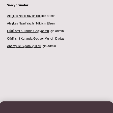
Son yorumlar
Ateşkes Nasıl Yazılır Tdk
için
admin
Ateşkes Nasıl Yazılır Tdk
için
Efsun
Cûdî Ismi Kuranda Geçiyor Mu
için
admin
Cûdî Ismi Kuranda Geçiyor Mu
için
Dadaş
Aparey Ile Sigara Içilir Mi
için
admin
iş adresi
betexper.xyz
m elexbet