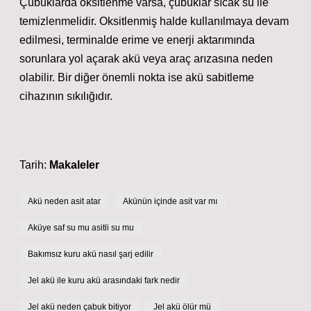
Çubuklarda oksitlenme varsa, çubuklar sıcak su ile
temizlenmelidir. Oksitlenmiş halde kullanılmaya devam
edilmesi, terminalde erime ve enerji aktarımında
sorunlara yol açarak akü veya araç arızasına neden
olabilir. Bir diğer önemli nokta ise akü sabitleme
cihazının sıkılığıdır.
Tarih:
Makaleler
Akü neden asit atar
Akünün içinde asit var mı
Aküye saf su mu asitli su mu
Bakımsız kuru akü nasıl şarj edilir
Jel akü ile kuru akü arasındaki fark nedir
Jel akü neden çabuk bitiyor
Jel akü ölür mü