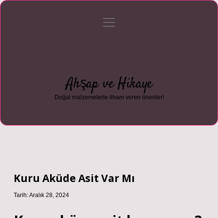
menüyü
Anasayfa
Gizlilik Politikası
Yasal Uyarı
aç
Hakkımızda
Ahşap ve Hikaye
Doğal malzemelerle ilham veren öneriler!
Kuru Aküde Asit Var Mı
Tarih: Aralık 28, 2024