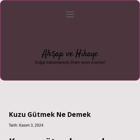
menüyü
Anasayfa
Gizlilik Politikası
Yasal Uyarı
aç
Hakkımızda
Ahşap ve Hikaye
Doğal malzemelerle ilham veren öneriler!
Kuzu Gütmek Ne Demek
Tarih: Kasım 3, 2024