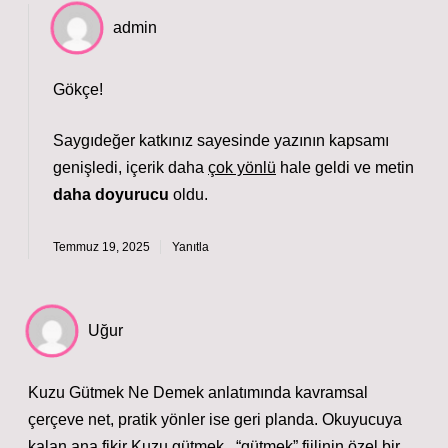
admin
Gökçe!
Saygıdeğer katkınız sayesinde yazının
kapsamı
genişledi, içerik daha
çok yönlü
hale geldi ve metin
daha doyurucu
oldu.
Temmuz 19, 2025
Yanıtla
Uğur
Kuzu Gütmek Ne Demek anlatımında kavramsal
çerçeve net, pratik yönler ise geri planda. Okuyucuya
kalan ana fikir Kuzu gütmek , “gütmek” fiilinin özel bir