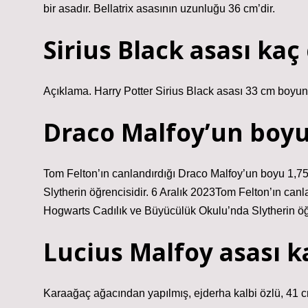
bir asadır. Bellatrix asasının uzunluğu 36 cm’dir.
Sirius Black asası kaç
Açıklama. Harry Potter Sirius Black asası 33 cm boyunda
Draco Malfoy’un boy
Tom Felton’ın canlandırdığı Draco Malfoy’un boyu 1,7
Slytherin öğrencisidir. 6 Aralık 2023Tom Felton’ın can
Hogwarts Cadılık ve Büyücülük Okulu’nda Slytherin öğr
Lucius Malfoy asası 
Karaağaç ağacından yapılmış, ejderha kalbi özlü, 41 c