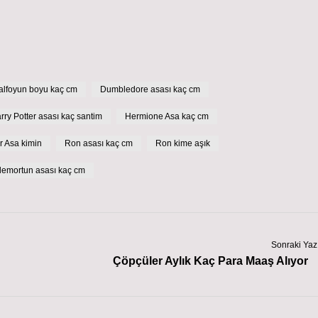
alfoyun boyu kaç cm
Dumbledore asası kaç cm
rry Potter asası kaç santim
Hermione Asa kaç cm
r Asa kimin
Ron asası kaç cm
Ron kime aşık
demortun asası kaç cm
Sonraki Yaz
Çöpçüler Aylık Kaç Para Maaş Alıyor