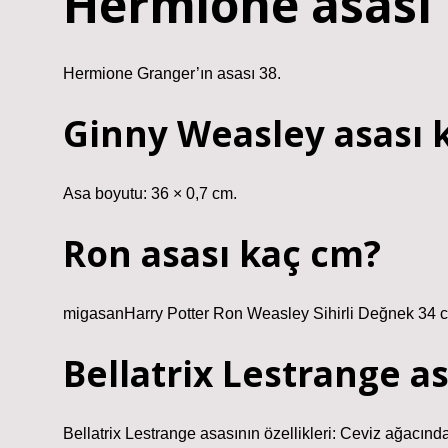
Hermione asası
Hermione Granger’ın asası 38.
Ginny Weasley asası 
Asa boyutu: 36 × 0,7 cm.
Ron asası kaç cm?
migasanHarry Potter Ron Weasley Sihirli Değnek 34 c
Bellatrix Lestrange a
Bellatrix Lestrange asasının özellikleri: Ceviz ağacında