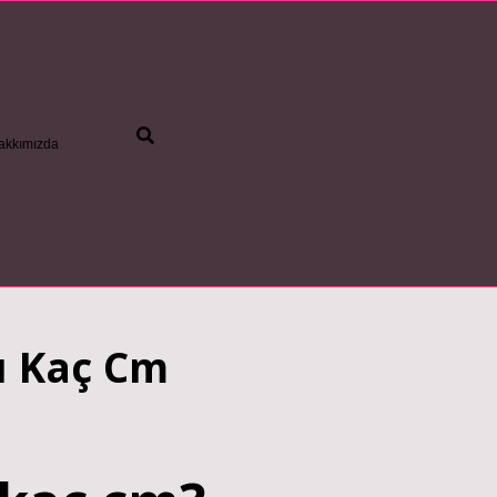
akkımızda
betci
ı Kaç Cm