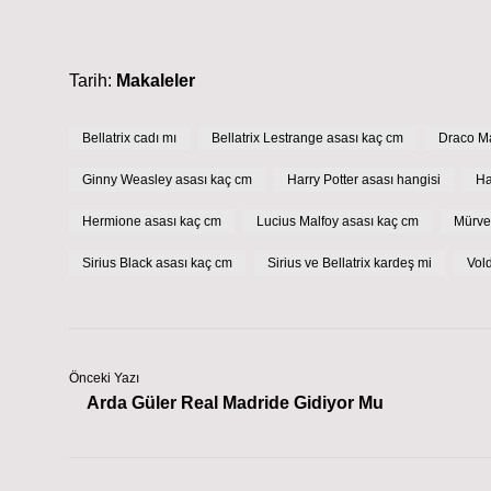
Tarih:
Makaleler
Bellatrix cadı mı
Bellatrix Lestrange asası kaç cm
Draco M
Ginny Weasley asası kaç cm
Harry Potter asası hangisi
Ha
Hermione asası kaç cm
Lucius Malfoy asası kaç cm
Mürve
Sirius Black asası kaç cm
Sirius ve Bellatrix kardeş mi
Vol
Önceki Yazı
Arda Güler Real Madride Gidiyor Mu