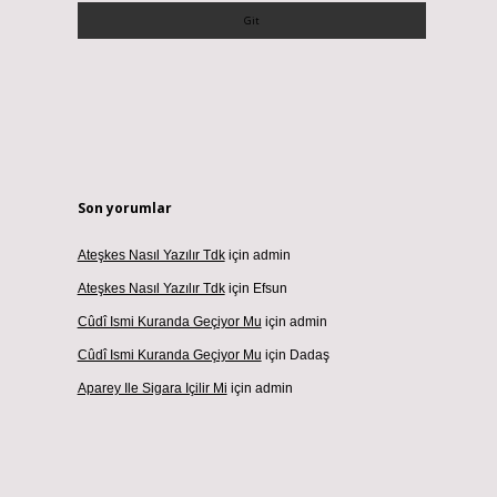
Son yorumlar
Ateşkes Nasıl Yazılır Tdk
için
admin
Ateşkes Nasıl Yazılır Tdk
için
Efsun
Cûdî Ismi Kuranda Geçiyor Mu
için
admin
Cûdî Ismi Kuranda Geçiyor Mu
için
Dadaş
Aparey Ile Sigara Içilir Mi
için
admin