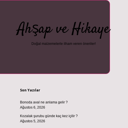
Ahşap ve Hikaye
Doğal malzemelerle ilham veren öneriler!
Sidebar
vdcasino güncel giriş
ilbet casino
ilbet yeni giriş
Betexper giriş ad
Son Yazılar
Bonoda aval ne anlama gelir ?
Ağustos 6, 2026
Kozalak şurubu günde kaç kez içilir ?
Ağustos 5, 2026