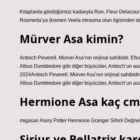
Kitaplarda gördüğümüz kadarıyla Ron, Fleur Delacour’
Rosmerta’ya (kısmen Veela mirasına olan ilgisinden d
Mürver Asa kimin?
Antioch Peverell, Mürver Asa’nın orijinal sahibidir. Ef
Albus Dumbledore gibi diğer büyücüler, Antioch’un asay
2024Antioch Peverell, Mürver Asa’nın orijinal sahibidir
Albus Dumbledore gibi diğer büyücüler, Antioch’un asay
Hermione Asa kaç cm
migasan Harry Potter Hermione Granger Sihirli Değnek
Sirius ve Bellatrix ka