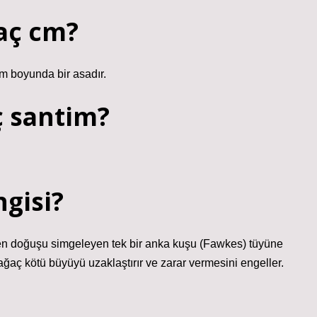
kaç cm?
m boyunda bir asadır.
ç santim?
ngisi?
iden doğuşu simgeleyen tek bir anka kuşu (Fawkes) tüyüne
ağaç kötü büyüyü uzaklaştırır ve zarar vermesini engeller.