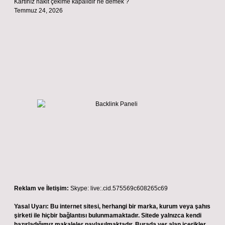
Kartınız nakit çekime kapalıdır ne demek ?
Temmuz 24, 2026
Reklam ve İletişim:
Skype: live:.cid.575569c608265c69
Yasal Uyarı:
Bu internet sitesi, herhangi bir marka, kurum veya şahıs
şirketi ile hiçbir bağlantısı bulunmamaktadır. Sitede yalnızca kendi
hazırladığımız makaleler paylaşılmaktadır. Burada yer alan içerikler