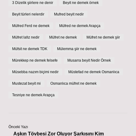
3 Dizelik şiirlere ne denir
Beyit ne demek örnek
Beyit türleri nelerdir
Mufred beyit nedir
Müfred Ferd ne demek
Müfred ne demek Arapça
Müfret lafız nedir
Müfret ne demek
Müfret ne demek şiir
Müfsit ne demek TDK
Mülemma şiir ne demek
Mürekkep ne demek felsefe
Musarra beyit Nedir Örnek
Müsebba nazım biçimi nedir
Müstefad ne demek Osmanlıca
Mustezat beyit mi
Osmanlıca müfret ne demek
Tesniye ne demek Arapça
Önceki Yazı
Aşkın Tövbesi Zor Oluyor Şarkısını Kim