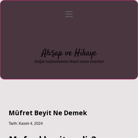
menüyü
Anasayfa
Gizlilik Politikası
Yasal Uyarı
aç
Hakkımızda
Ahşap ve Hikaye
Doğal malzemelerle ilham veren öneriler!
Müfret Beyit Ne Demek
Tarih: Kasım 4, 2024