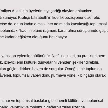
Kraliyet Ailesi’nin üyelerinin yaşadığı olayları anlatırken,
tı sunuyor. Kraliçe Elizabeth’in liderlik pozisyonundaki rolü,
l etse de, onun kadın olması, her adımında karşılaştığı toplumsal
n toplumdaki ‘kadın’ rolüne rağmen, karar alma süreçlerinde güçl
n ne kadar değişken olduğunu hatırlatıyor.
ı yansıtan eylemler bütünüdür. Netflix dizileri, bu pratikleri hem
zleyicilerin kültürel dünyalarını yeniden şekillendirebilir.
ıları güçlendirirken bazen de sorgular. Örneğin, bir toplumda
ikâyeleri, toplumsal yapıyı dönüştürmeye yönelik bir çağrı olarak
intihar ve toplumsal baskılar gibi önemli kültürel ve toplumsal
rbalık, yalnızlık ve toplumun değer yargıları üzerine