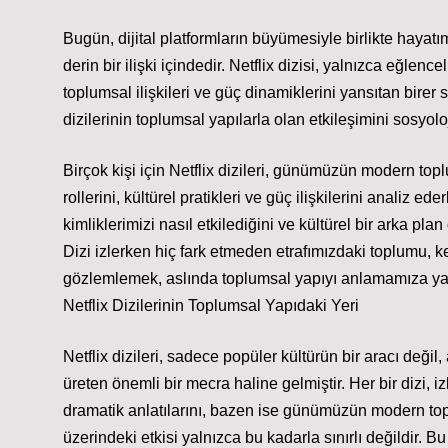
Bugün, dijital platformların büyümesiyle birlikte hayatım
derin bir ilişki içindedir. Netflix dizisi, yalnızca eğle
toplumsal ilişkileri ve güç dinamiklerini yansıtan birer 
dizilerinin toplumsal yapılarla olan etkileşimini sosyolo
Birçok kişi için Netflix dizileri, günümüzün modern top
rollerini, kültürel pratikleri ve güç ilişkilerini analiz ed
kimliklerimizi nasıl etkilediğini ve kültürel bir arka p
Dizi izlerken hiç fark etmeden etrafımızdaki toplumu, ke
gözlemlemek, aslında toplumsal yapıyı anlamamıza yard
Netflix Dizilerinin Toplumsal Yapıdaki Yeri
Netflix dizileri, sadece popüler kültürün bir aracı deği
üreten önemli bir mecra haline gelmiştir. Her bir dizi, 
dramatik anlatılarını, bazen ise günümüzün modern topl
üzerindeki etkisi yalnızca bu kadarla sınırlı değildir. Bu d