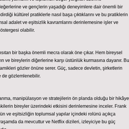
 değerlerine ve gençlerin yaşadığı deneyimlere dair önemli bir
irdiği kültürel pratiklerle nasıl başa çıktıklarını ve bu pratiklerin
lumsal adalet ve eşitsizlik kavramlarını derinlemesine işler ve
stergesi olabilir.
ça yansıtan bir başka önemli mecra olarak öne çıkar. Hem bireysel
n ve bireylerin diğerlerine karşı üstünlük kurmasına dayanır. B
dinamikleri gözler önüne serer. Güç, sadece devletin, şirketlerin
de de gözlemlenebilir.
anma, manipülasyon ve stratejilerin ön planda olduğu bir hikâye
lişkilerin bireyler üzerindeki etkisini derinlemesine inceler. Frank
n ve eşitsizliğin toplumsal yapılar içindeki rolünü açıkça
 yaşamda da mevcuttur ve Netflix dizileri, izleyiciye bu güç