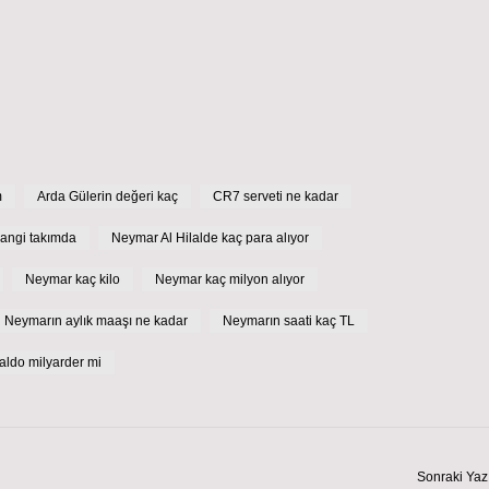
m
Arda Gülerin değeri kaç
CR7 serveti ne kadar
angi takımda
Neymar Al Hilalde kaç para alıyor
Neymar kaç kilo
Neymar kaç milyon alıyor
Neymarın aylık maaşı ne kadar
Neymarın saati kaç TL
ldo milyarder mi
Sonraki Yaz