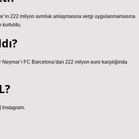
mar’ın 222 milyon avroluk anlaşmasına vergi uygulanmamasına
 kurtuldu.
ldı?
r Neymar’ı FC Barcelona’dan 222 milyon euro karşılığında
L?
​​| Instagram.