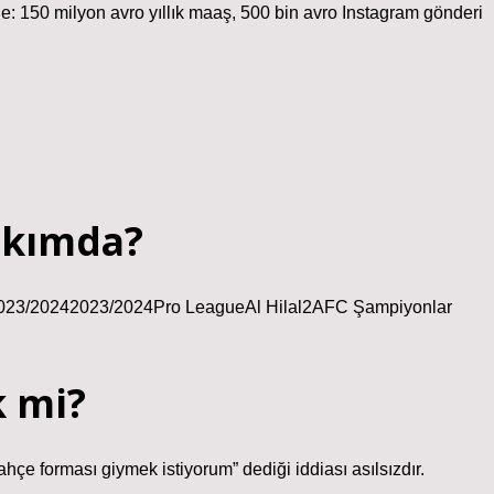
: 150 milyon avro yıllık maaş, 500 bin avro Instagram gönderi
akımda?
023/20242023/2024Pro LeagueAl Hilal2AFC Şampiyonlar
k mi?
e forması giymek istiyorum” dediği iddiası asılsızdır.