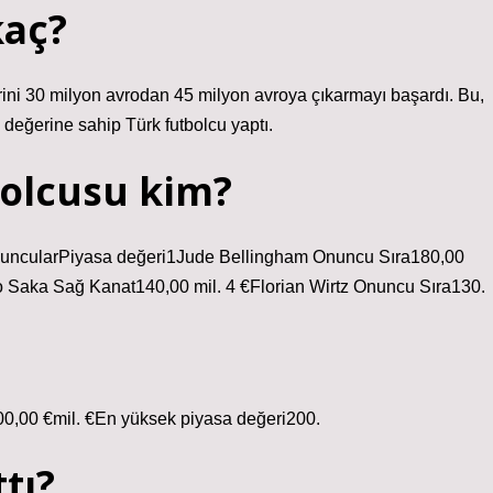
kaç?
ini 30 milyon avrodan 45 milyon avroya çıkarmayı başardı. Bu,
 değerine sahip Türk futbolcu yaptı.
bolcusu kim?
yuncularPiyasa değeri1Jude Bellingham Onuncu Sıra180,00
 Saka Sağ Kanat140,00 mil. 4 €Florian Wirtz Onuncu Sıra130.
00,00 €mil. €En yüksek piyasa değeri200.
tı?