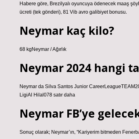
Habere göre, Brezilyalı oyuncuya ödenecek maaş şöyle
ücreti (tek gönderi), 81 Vib avro galibiyet bonusu.
Neymar kaç kilo?
68 kgNeymar / Ağırlık
Neymar 2024 hangi t
Neymar da Silva Santos Junior CareerLeagueTEAM2
LigiAl Hilal078 satır daha
Neymar FB’ye gelece
Sonuç olarak; Neymar’ın, “Kariyerim bitmeden Fenerbahç