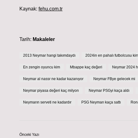
Kaynak:
fehu.com.tr
Tarih:
Makaleler
2013 Neymar hangi takımdaydı
2024in en pahalı futbolcusu ki
En zengin oyuncu kim
Mbappe kaç değeri
Neymar 2024 h
Neymar al nassr ne kadar kazanıyor
Neymar FBye gelecek mi
Neymar piyasa değeri kaç milyon
Neymar PSGyi kaça aldı
Neymarın serveti ne kadardır
PSG Neymarı kaça sattı
Rona
Önceki Yazı