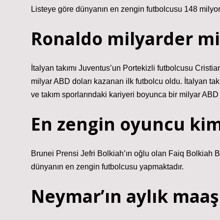
Listeye göre dünyanın en zengin futbolcusu 148 milyon
Ronaldo milyarder mi
İtalyan takımı Juventus’un Portekizli futbolcusu Cristi
milyar ABD doları kazanan ilk futbolcu oldu. İtalyan ta
ve takım sporlarındaki kariyeri boyunca bir milyar ABD 
En zengin oyuncu ki
Brunei Prensi Jefri Bolkiah’ın oğlu olan Faiq Bolkiah B
dünyanın en zengin futbolcusu yapmaktadır.
Neymar’ın aylık maaş