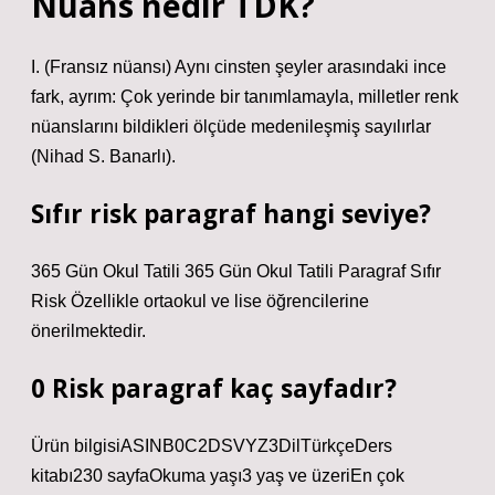
Nüans nedir TDK?
I. (Fransız nüansı) Aynı cinsten şeyler arasındaki ince
fark, ayrım: Çok yerinde bir tanımlamayla, milletler renk
nüanslarını bildikleri ölçüde medenileşmiş sayılırlar
(Nihad S. Banarlı).
Sıfır risk paragraf hangi seviye?
365 Gün Okul Tatili 365 Gün Okul Tatili Paragraf Sıfır
Risk Özellikle ortaokul ve lise öğrencilerine
önerilmektedir.
0 Risk paragraf kaç sayfadır?
Ürün bilgisiASIN‎B0C2DSVYZ3Dil‎TürkçeDers
kitabı‎230 sayfaOkuma yaşı‎3 yaş ve üzeriEn çok