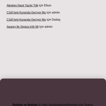
Ateşkes Nasıl Yazılır Tdk
için
Efsun
Cûdî Ismi Kuranda Geçiyor Mu
için
admin
Cûdî Ismi Kuranda Geçiyor Mu
için
Dadaş
Aparey Ile Sigara Içilir Mi
için
admin
ş adresi
betexper.xyz
m elexbet
Reklam ve İletişim:
E-mail:
backlinkpaneli@gmail.com
Teams: