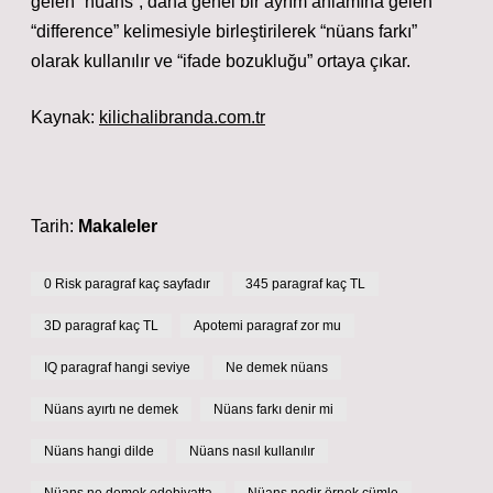
gelen “nüans”, daha genel bir ayrım anlamına gelen
“difference” kelimesiyle birleştirilerek “nüans farkı”
olarak kullanılır ve “ifade bozukluğu” ortaya çıkar.
Kaynak:
kilichalibranda.com.tr
Tarih:
Makaleler
0 Risk paragraf kaç sayfadır
345 paragraf kaç TL
3D paragraf kaç TL
Apotemi paragraf zor mu
IQ paragraf hangi seviye
Ne demek nüans
Nüans ayırtı ne demek
Nüans farkı denir mi
Nüans hangi dilde
Nüans nasıl kullanılır