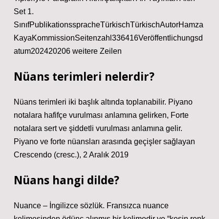
Set 1.
SınıfPublikationsspracheTürkischTürkischAutorHamza
KayaKommissionSeitenzahl336416Veröffentlichungsd
atum202420206 weitere Zeilen
Nüans terimleri nelerdir?
Nüans terimleri iki başlık altında toplanabilir. Piyano
notalara hafifçe vurulması anlamına gelirken, Forte
notalara sert ve şiddetli vurulması anlamına gelir.
Piyano ve forte nüansları arasında geçişler sağlayan
Crescendo (cresc.), 2 Aralık 2019
Nüans hangi dilde?
Nuance – İngilizce sözlük. Fransızca nuance
kelimesinden ödünç alınmış bir kelimedir ve “kesin renk