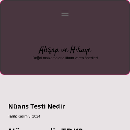
menüyü
Anasayfa
Gizlilik Politikası
Yasal Uyarı
aç
Hakkımızda
Ahşap ve Hikaye
Doğal malzemelerle ilham veren öneriler!
Nüans Testi Nedir
Tarih: Kasım 3, 2024