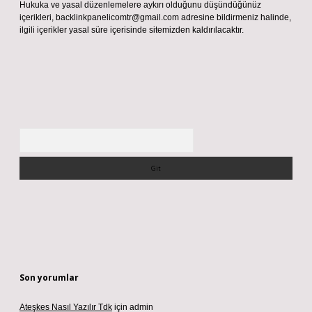
Hukuka ve yasal düzenlemelere aykırı olduğunu düşündüğünüz
içerikleri,
backlinkpanelicomtr@gmail.com
adresine bildirmeniz halinde,
ilgili içerikler yasal süre içerisinde sitemizden kaldırılacaktır.
Arama
Son yorumlar
Ateşkes Nasıl Yazılır Tdk
için
admin