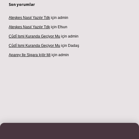
Son yorumlar
Ateşkes Nasıl Yazılır Tdk
için
admin
Ateşkes Nasıl Yazılır Tdk
için
Efsun
Cûdî Ismi Kuranda Geçiyor Mu
için
admin
Cûdî Ismi Kuranda Geçiyor Mu
için
Dadaş
Aparey Ile Sigara Içilir Mi
için
admin
iş adresi
betexper.xyz
m elexbet