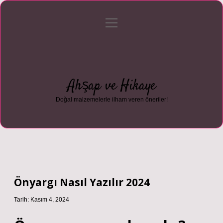
menüyü
Anasayfa
Gizlilik Politikası
Yasal Uyarı
aç
Hakkımızda
Ahşap ve Hikaye
Doğal malzemelerle ilham veren öneriler!
Önyargı Nasıl Yazılır 2024
Tarih: Kasım 4, 2024