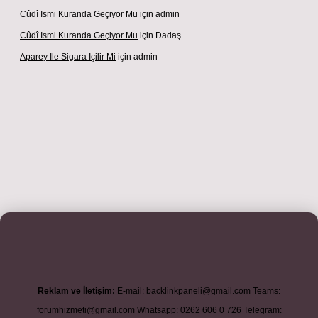
Cûdî Ismi Kuranda Geçiyor Mu
için
admin
Cûdî Ismi Kuranda Geçiyor Mu
için
Dadaş
Aparey Ile Sigara Içilir Mi
için
admin
riş adresi
betexper.xyz
m elexbet
Reklam ve İletişim:
E-mail:
backlinkpaneli@gmail.com
Teams:
forumhizmeti@gmail.com
Whatsapp: 0262 606 0 726
Telegram: