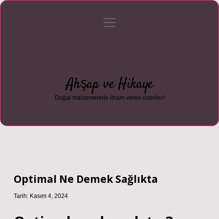
menüyü
Anasayfa
Gizlilik Politikası
Yasal Uyarı
aç
Hakkımızda
Ahşap ve Hikaye
Doğal malzemelerle ilham veren öneriler!
Optimal Ne Demek Sağlıkta
Tarih: Kasım 4, 2024