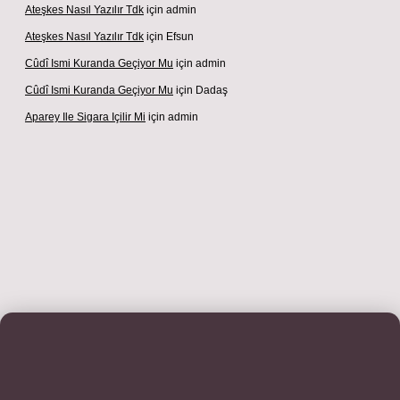
Ateşkes Nasıl Yazılır Tdk
için
admin
Ateşkes Nasıl Yazılır Tdk
için
Efsun
Cûdî Ismi Kuranda Geçiyor Mu
için
admin
Cûdî Ismi Kuranda Geçiyor Mu
için
Dadaş
Aparey Ile Sigara Içilir Mi
için
admin
adresi
betexper.xyz
m elexbet