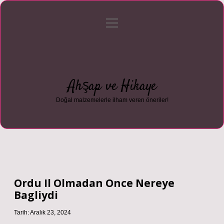
menüyü
Anasayfa
Gizlilik Politikası
Yasal Uyarı
aç
Hakkımızda
Ahşap ve Hikaye
Doğal malzemelerle ilham veren öneriler!
Ordu Il Olmadan Once Nereye
Bagliydi
Tarih: Aralık 23, 2024