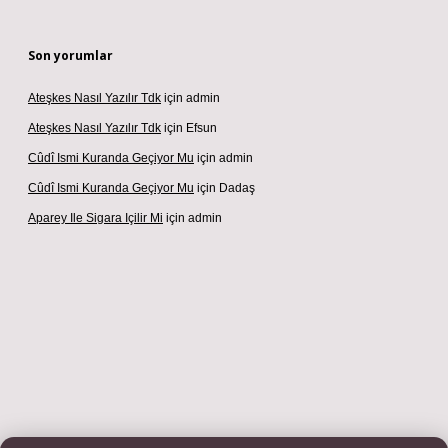
Son yorumlar
Ateşkes Nasıl Yazılır Tdk
için
admin
Ateşkes Nasıl Yazılır Tdk
için
Efsun
Cûdî Ismi Kuranda Geçiyor Mu
için
admin
Cûdî Ismi Kuranda Geçiyor Mu
için
Dadaş
Aparey Ile Sigara Içilir Mi
için
admin
si
betexper.xyz
m elexbet