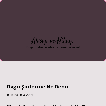
menüyü
Anasayfa
Gizlilik Politikası
Yasal Uyarı
aç
Hakkımızda
Ahşap ve Hikaye
Doğal malzemelerle ilham veren öneriler!
Övgü Şiirlerine Ne Denir
Tarih: Kasım 3, 2024