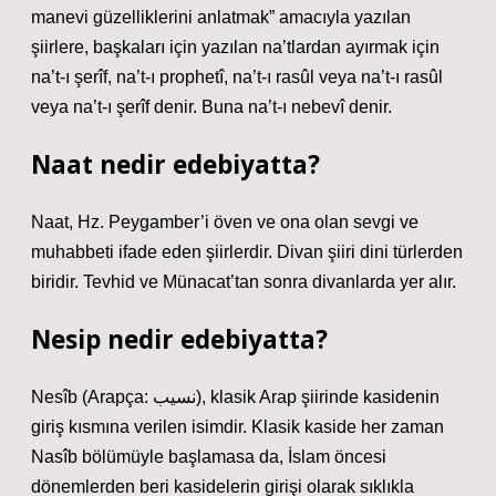
manevi güzelliklerini anlatmak” amacıyla yazılan
şiirlere, başkaları için yazılan na’tlardan ayırmak için
na’t-ı şerîf, na’t-ı prophetî, na’t-ı rasûl veya na’t-ı rasûl
veya na’t-ı şerîf denir. Buna na’t-ı nebevî denir.
Naat nedir edebiyatta?
Naat, Hz. Peygamber’i öven ve ona olan sevgi ve
muhabbeti ifade eden şiirlerdir. Divan şiiri dini türlerden
biridir. Tevhid ve Münacat’tan sonra divanlarda yer alır.
Nesip nedir edebiyatta?
Nesîb (Arapça: نسيب), klasik Arap şiirinde kasidenin
giriş kısmına verilen isimdir. Klasik kaside her zaman
Nasîb bölümüyle başlamasa da, İslam öncesi
dönemlerden beri kasidelerin girişi olarak sıklıkla