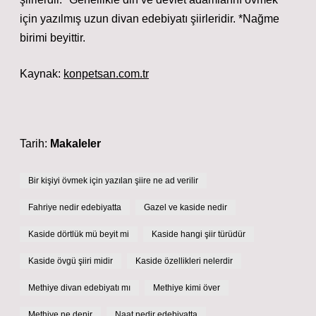
için yazılmış uzun divan edebiyatı şiirleridir. *Nağme
birimi beyittir.
Kaynak:
konpetsan.com.tr
Tarih:
Makaleler
Bir kişiyi övmek için yazılan şiire ne ad verilir
Fahriye nedir edebiyatta
Gazel ve kaside nedir
Kaside dörtlük mü beyit mi
Kaside hangi şiir türüdür
Kaside övgü şiiri midir
Kaside özellikleri nelerdir
Methiye divan edebiyatı mı
Methiye kimi över
Methiye ne denir
Naat nedir edebiyatta