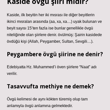
Kaside övgü şiiri midir?
Kaside, ilk beyitin her iki mısrası ile diğer beyitlerin
ikinci mısraları arasında (aa, xa, xa…) uyak bulunan ve
beyit sayısı 15’ten fazla ise bunlar genellikle övgü
niteliğinde olan şiirlere denir. övülmüş: Şairin kasidede
övdüğü kişi (Allah, Peygamber, Sultan, Sevgili…).
Peygambere övgü şiirine ne denir?
Edebiyatta Hz. Muhammed’i öven şiirlere “Naat” adı
verilir.
Tasavvufta methiye ne demek?
Övgü kelimesi de aynı kökten türemiş olup tam
anlamıyla övgü anlamına gelmektedir.