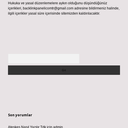
Hukuka ve yasal düzenlemelere aykırı olduğunu düşündüğünüz
içerikleri,
backlinkpanelicomtr@gmail.com
adresine bildirmeniz halinde,
ilgili içerikler yasal süre içerisinde sitemizden kaldırılacaktır.
Arama
Son yorumlar
Ateşkes Nasıl Yazılır Tdk
için
admin