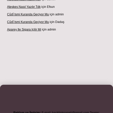
Ateşkes Nasıl Yazılır Tdk
için
Efsun
Cûdî Ismi Kuranda Geçiyor Mu
için
admin
Cûdî Ismi Kuranda Geçiyor Mu
için
Dadaş
Aparey Ile Sigara Içilir Mi
için
admin
iriş adresi
betexper.xyz
m elexbet
Reklam ve İletişim:
E-mail:
backlinkpaneli@gmail.com
Teams: