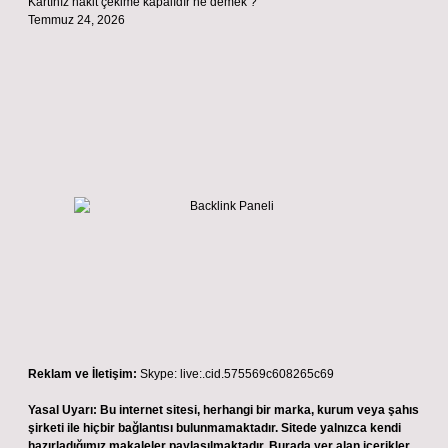
Kartınız nakit çekime kapalıdır ne demek ?
Temmuz 24, 2026
Reklam ve İletişim:
Skype: live:.cid.575569c608265c69
Yasal Uyarı:
Bu internet sitesi, herhangi bir marka, kurum veya şahıs
şirketi ile hiçbir bağlantısı bulunmamaktadır. Sitede yalnızca kendi
hazırladığımız makaleler paylaşılmaktadır. Burada yer alan içerikler