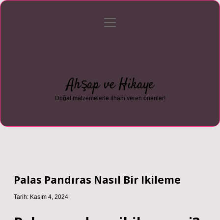
menüyü
Anasayfa
Gizlilik Politikası
Yasal Uyarı
aç
Hakkımızda
Ahşap ve Hikaye
Doğal malzemelerle ilham veren öneriler!
Palas Pandıras Nasıl Bir Ikileme
Tarih: Kasım 4, 2024