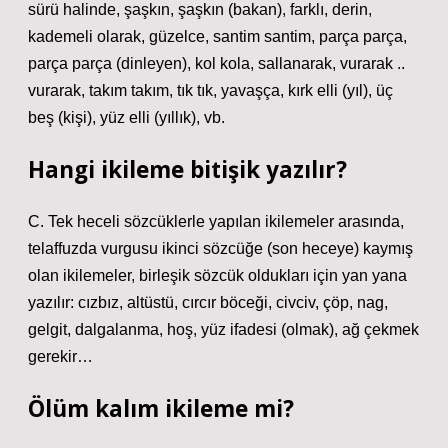
sürü halinde, şaşkın, şaşkın (bakan), farklı, derin,
kademeli olarak, güzelce, santim santim, parça parça,
parça parça (dinleyen), kol kola, sallanarak, vurarak ..
vurarak, takım takım, tık tık, yavaşça, kırk elli (yıl), üç
beş (kişi), yüz elli (yıllık), vb.
Hangi ikileme bitişik yazılır?
C. Tek heceli sözcüklerle yapılan ikilemeler arasında,
telaffuzda vurgusu ikinci sözcüğe (son heceye) kaymış
olan ikilemeler, birleşik sözcük oldukları için yan yana
yazılır: cızbız, altüstü, cırcır böceği, civciv, çöp, nag,
gelgit, dalgalanma, hoş, yüz ifadesi (olmak), ağ çekmek
gerekir…
Ölüm kalım ikileme mi?