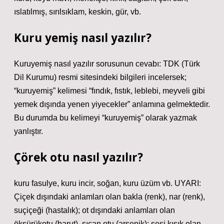
ıslatılmış, sırılsıklam, keskin, gür, vb.
Kuru yemiş nasıl yazılır?
Kuruyemiş nasıl yazılır sorusunun cevabı: TDK (Türk
Dil Kurumu) resmi sitesindeki bilgileri incelersek;
“kuruyemiş” kelimesi “fındık, fıstık, leblebi, meyveli gibi
yemek dışında yenen yiyecekler” anlamına gelmektedir.
Bu durumda bu kelimeyi “kuruyemiş” olarak yazmak
yanlıştır.
Çörek otu nasıl yazılır?
kuru fasulye, kuru incir, soğan, kuru üzüm vb. UYARI:
Çiçek dışındaki anlamları olan bakla (renk), nar (renk),
suçiçeği (hastalık); ot dışındaki anlamları olan
öksürükotu (barut), sıçan otu (arsenik); sesi kısık olan