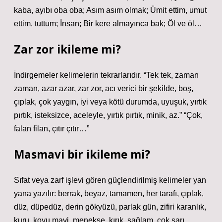
kaba, ayıbı oba oba; Asım asım olmak; Ümit ettim, umut
ettim, tuttum; İnsan; Bir kere almayınca bak; Öl ve öl…
Zar zor ikileme mi?
İndirgemeler kelimelerin tekrarlarıdır. “Tek tek, zaman
zaman, azar azar, zar zor, acı verici bir şekilde, boş,
çıplak, çok yaygın, iyi veya kötü durumda, uyuşuk, yırtık
pırtık, isteksizce, aceleyle, yırtık pırtık, minik, az.” “Çok,
falan filan, çıtır çıtır…”
Masmavi bir ikileme mi?
Sıfat veya zarf işlevi gören güçlendirilmiş kelimeler yan
yana yazılır: berrak, beyaz, tamamen, her tarafı, çıplak,
düz, düpedüz, derin gökyüzü, parlak gün, zifiri karanlık,
kuru, koyu mavi, menekşe, kırık, sağlam, çok sarı,