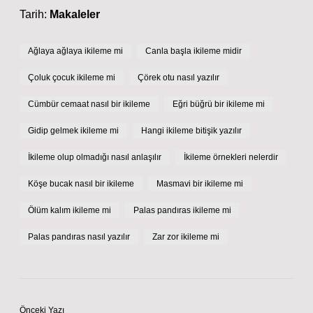
Tarih:
Makaleler
Ağlaya ağlaya ikileme mi
Canla başla ikileme midir
Çoluk çocuk ikileme mi
Çörek otu nasıl yazılır
Cümbür cemaat nasıl bir ikileme
Eğri büğrü bir ikileme mi
Gidip gelmek ikileme mi
Hangi ikileme bitişik yazılır
İkileme olup olmadığı nasıl anlaşılır
İkileme örnekleri nelerdir
Köşe bucak nasıl bir ikileme
Masmavi bir ikileme mi
Ölüm kalım ikileme mi
Palas pandıras ikileme mi
Palas pandıras nasıl yazılır
Zar zor ikileme mi
Önceki Yazı