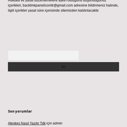
Hukuka ve yasal düzenlemelere aykırı olduğunu düşündüğünüz
içerikleri,
backlinkpanelicomtr@gmail.com
adresine bildirmeniz halinde,
ilgili içerikler yasal süre içerisinde sitemizden kaldırılacaktır.
Arama
Son yorumlar
Ateşkes Nasıl Yazılır Tdk
için
admin