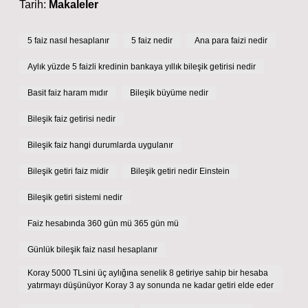
Tarih:
Makaleler
5 faiz nasıl hesaplanır
5 faiz nedir
Ana para faizi nedir
Aylık yüzde 5 faizli kredinin bankaya yıllık bileşik getirisi nedir
Basit faiz haram mıdır
Bileşik büyüme nedir
Bileşik faiz getirisi nedir
Bileşik faiz hangi durumlarda uygulanır
Bileşik getiri faiz midir
Bileşik getiri nedir Einstein
Bileşik getiri sistemi nedir
Faiz hesabında 360 gün mü 365 gün mü
Günlük bileşik faiz nasıl hesaplanır
Koray 5000 TLsini üç aylığına senelik 8 getiriye sahip bir hesaba
yatırmayı düşünüyor Koray 3 ay sonunda ne kadar getiri elde eder