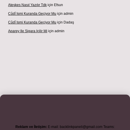
Ateşkes Nasıl Yazılır Tdk
için
Efsun
Cûdî Ismi Kuranda Geçiyor Mu
için
admin
Cûdî Ismi Kuranda Geçiyor Mu
için
Dadaş
Aparey Ile Sigara Içilir Mi
için
admin
riş adresi
betexper.xyz
m elexbet
Reklam ve İletişim:
E-mail:
backlinkpaneli@gmail.com
Teams: