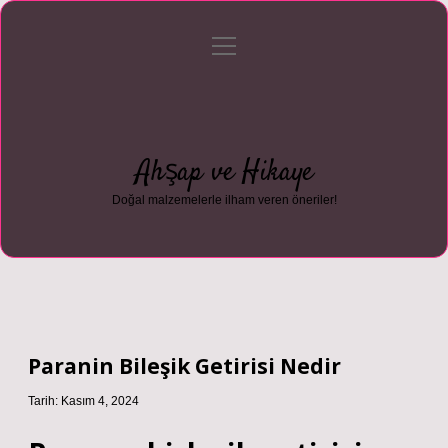
menüyü
Anasayfa
Gizlilik Politikası
Yasal Uyarı
aç
Hakkımızda
Ahşap ve Hikaye
Doğal malzemelerle ilham veren öneriler!
Paranin Bileşik Getirisi Nedir
Tarih: Kasım 4, 2024