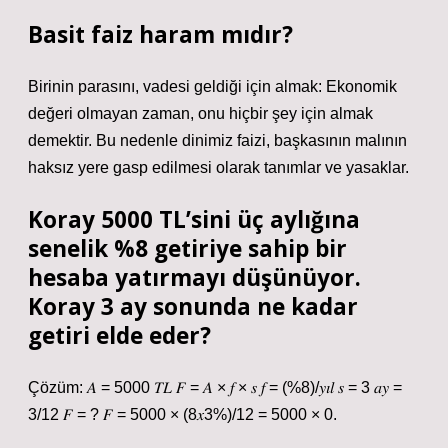
Basit faiz haram mıdır?
Birinin parasını, vadesi geldiği için almak: Ekonomik
değeri olmayan zaman, onu hiçbir şey için almak
demektir. Bu nedenle dinimiz faizi, başkasının malının
haksız yere gasp edilmesi olarak tanımlar ve yasaklar.
Koray 5000 TL’sini üç aylığına
senelik %8 getiriye sahip bir
hesaba yatırmayı düşünüyor.
Koray 3 ay sonunda ne kadar
getiri elde eder?
Çözüm: 𝐴 = 5000 𝑇𝐿 𝐹 = 𝐴 × 𝑓 × 𝑠 𝑓 = (%8)/𝑦𝚤𝑙 𝑠 = 3 𝑎𝑦 =
3/12 𝐹 = ? 𝐹 = 5000 × (8𝑥3%)/12 = 5000 × 0.