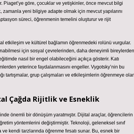
dir. Piaget’ye göre, çocuklar ve yetişkinler, önce mevcut bilgi
k, zamanla yeni bilgiye adapte olmak için mevcut yapılarını
asyon süreci, öğrenmenin temelini oluşturur ve rijit
al etkileşim ve kültürel bağlamın öğrenmedeki rolünü vurgular.
zanabilmesi için sosyal çevrelerinden, daha deneyimli bireylerde
eğitimde nasıl bir engel olabileceğini açıkça gösterir. Katı
imlerden yeterince faydalanmasını engeller. Vygotsky’nin bu
ğı tartışmalar, grup çalışmaları ve etkileşimlerin öğrenmeye ola
tal Çağda Rijitlik ve Esneklik
de önemli bir dönüşüm yaratmıştır. Dijital araçlar, öğrencilerin
retim yöntemlerini değiştirmiştir. Teknoloji, geleneksel sınıf
a ve kendi tarzlarında öğrenme fırsatı sunar. Bu, esnek bir