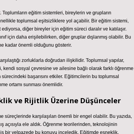
. Toplumların eğitim sistemleri, bireylerin ve grupların
genellikle toplumsal eşitsizliklere yol açabilir. Bir eğitim sistemi,
ediyorsa, diğer bireyler için eğitim süreci daralır ve katılaşır.
nıf için daha erişilebilirken, diğer gruplar dışlanmış olabilir. Bu
 ne kadar önemli olduğunu gösterir.
rşılaştığı zorluklarla doğrudan ilişkilidir. Toplumsal yapılar,
nci, kendi sosyal çevresine ve ailesine bağlı olarak farklı öğrenme
sürecindeki başarısını etkiler. Eğitimcilerin bu toplumsal
renme ortamı sunması önemlidir.
ik ve Rijitlik Üzerine Düşünceler
me süreçlerinde karşılaşılan önemli bir engel olabilir. Bu yazıda,
kış açısıyla ele aldık. Öğrenme teorilerinden, teknolojinin
eniş bir yelpazede bu konuyu inceledik. Eğitimde esneklik,