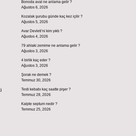
Bonoda aval ne anlama gelir ?
Ağustos 6, 2026
Kozalak şurubu günde kaç kez içilir ?
Ağustos 5, 2026
Avar Devleti’ni kim yıktı ?
Ağustos 4, 2026
79 ahlaki zemime ne anlama gelir ?
Ağustos 3, 2026
4 birlik kaç eder ?
Ağustos 3, 2026
Şorak ne demek ?
Temmuz 30, 2026
Testi kebabı kaç saatte pişer ?
i
Temmuz 28, 2026
Kalpte septum nedir ?
Temmuz 25, 2026