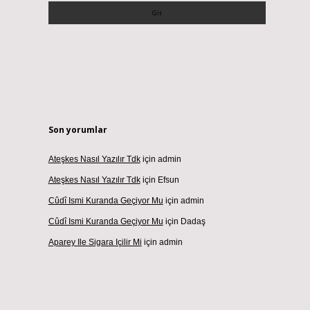
Son yorumlar
Ateşkes Nasıl Yazılır Tdk
için
admin
Ateşkes Nasıl Yazılır Tdk
için
Efsun
Cûdî Ismi Kuranda Geçiyor Mu
için
admin
Cûdî Ismi Kuranda Geçiyor Mu
için
Dadaş
Aparey Ile Sigara Içilir Mi
için
admin