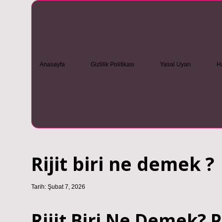
Anasayfa
Gizlilik Politikası
Yasal Uyarı
H
Rijit biri ne demek ?
Tarih: Şubat 7, 2026
Rijit Biri Ne Demek? P