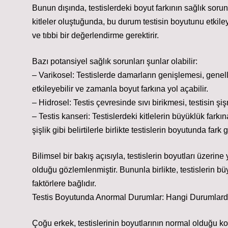
Bunun dışında, testislerdeki boyut farkının sağlık sorunlar
kitleler oluştuğunda, bu durum testisin boyutunu etkileyeb
ve tıbbi bir değerlendirme gerektirir.
Bazı potansiyel sağlık sorunları şunlar olabilir:
– Varikosel: Testislerde damarların genişlemesi, genelli
etkileyebilir ve zamanla boyut farkına yol açabilir.
– Hidrosel: Testis çevresinde sıvı birikmesi, testisin şi
– Testis kanseri: Testislerdeki kitlelerin büyüklük far
şişlik gibi belirtilerle birlikte testislerin boyutunda fark
Bilimsel bir bakış açısıyla, testislerin boyutları üzerin
olduğu gözlemlenmiştir. Bununla birlikte, testislerin b
faktörlere bağlıdır.
Testis Boyutunda Anormal Durumlar: Hangi Durumlar
Çoğu erkek, testislerinin boyutlarının normal olduğu