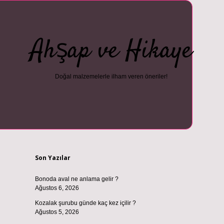
Ahşap ve Hikaye
Doğal malzemelerle ilham veren öneriler!
Sidebar
tci
vdcasino güncel giriş
ilbet casino
ilbet yeni giriş
Betexper giriş
Son Yazılar
Bonoda aval ne anlama gelir ?
Ağustos 6, 2026
Kozalak şurubu günde kaç kez içilir ?
Ağustos 5, 2026