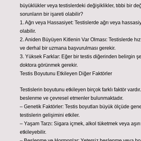
büyüklükler veya testislerdeki değişiklikler, tıbbi bir değ
sorunların bir işareti olabilir?
1. Ağrı veya Hassasiyet: Testislerde ağrı veya hassasiy
olabilir.
2. Aniden Büyüyen Kitlenin Var Olması: Testislerde hızlı b
ve derhal bir uzmana başvurulması gerekir.
3. Yüksek Farklar: Eğer bir testis diğerinden belirgin 
doktora görünmek gerekir.
Testis Boyutunu Etkileyen Diğer Faktörler
Testislerin boyutunu etkileyen birçok farklı faktör vard
beslenme ve çevresel etmenler bulunmaktadır.
– Genetik Faktörler: Testis boyutları büyük ölçüde gene
testislerin gelişimini etkiler.
– Yaşam Tarzı: Sigara içmek, alkol tüketmek veya aşırı ı
etkileyebilir.
– Beslenme ve Hormonlar: Yetersiz beslenme veya hormon