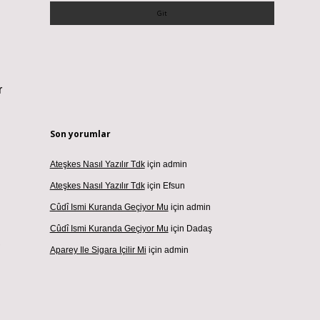
r
Son yorumlar
Ateşkes Nasıl Yazılır Tdk
için
admin
Ateşkes Nasıl Yazılır Tdk
için
Efsun
Cûdî Ismi Kuranda Geçiyor Mu
için
admin
Cûdî Ismi Kuranda Geçiyor Mu
için
Dadaş
,
Aparey Ile Sigara Içilir Mi
için
admin