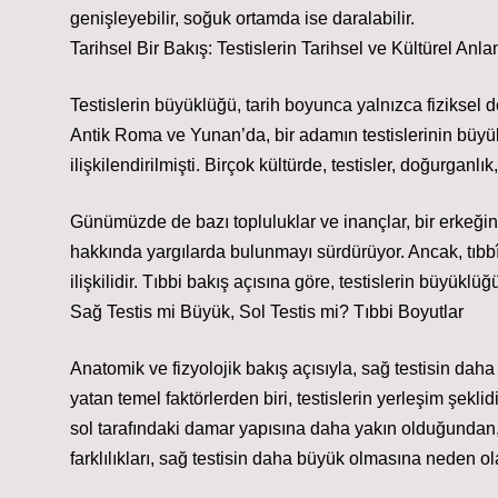
genişleyebilir, soğuk ortamda ise daralabilir.
Tarihsel Bir Bakış: Testislerin Tarihsel ve Kültürel Anla
Testislerin büyüklüğü, tarih boyunca yalnızca fiziksel d
Antik Roma ve Yunan’da, bir adamın testislerinin büyü
ilişkilendirilmişti. Birçok kültürde, testisler, doğurganlık
Günümüzde de bazı topluluklar ve inançlar, bir erkeğin 
hakkında yargılarda bulunmayı sürdürüyor. Ancak, tıbbî 
ilişkilidir. Tıbbi bakış açısına göre, testislerin büyüklü
Sağ Testis mi Büyük, Sol Testis mi? Tıbbi Boyutlar
Anatomik ve fizyolojik bakış açısıyla, sağ testisin da
yatan temel faktörlerden biri, testislerin yerleşim şekli
sol tarafındaki damar yapısına daha yakın olduğundan, 
farklılıkları, sağ testisin daha büyük olmasına neden ola