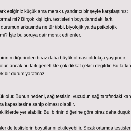
k ettiğiniz küçük ama merak uyandırıcı bir şeyle karşılaştınız:
mal mi? Birçok kişi için, testislerin boyutlarındaki fark,
 durumun arkasında ne tür tıbbi, biyolojik ya da psikolojik
s mi? İşte bu soruya dair merak edilenler.
ni birinin diğerinden biraz daha büyük olması oldukça yaygındır.
ur, ancak bu fark genellikle çok dikkat çekici değildir. Bu farkın
ek bir durum yaratmaz.
üyük olur. Bunun nedeni, sağ testisin, vücudun sağ tarafındaki kan
 kapasitesine sahip olması olabilir.
sekliklerde yer alabilir. Bu, birinin diğerine göre biraz daha düşük
er de testislerin boyutlarını etkileyebilir. Sıcak ortamda testisler