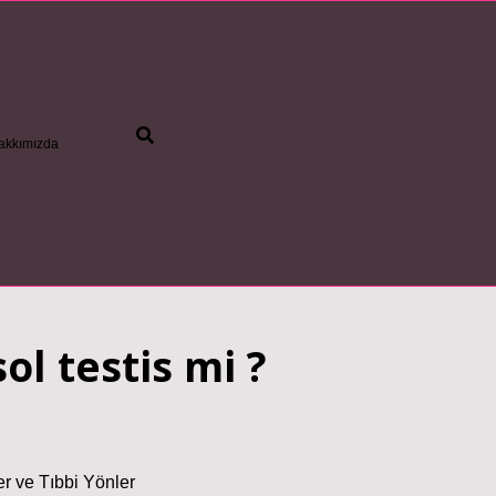
akkımızda
be
ol testis mi ?
er ve Tıbbi Yönler