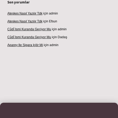
Son yorumlar
Ateşkes Nasıl Yazılır Tdk
için
admin
Ateşkes Nasıl Yazılır Tdk
için
Efsun
Cûdî Ismi Kuranda Geçiyor Mu
için
admin
Cûdî Ismi Kuranda Geçiyor Mu
için
Dadaş
Aparey Ile Sigara Içilir Mi
için
admin
iriş adresi
betexper.xyz
m elexbet