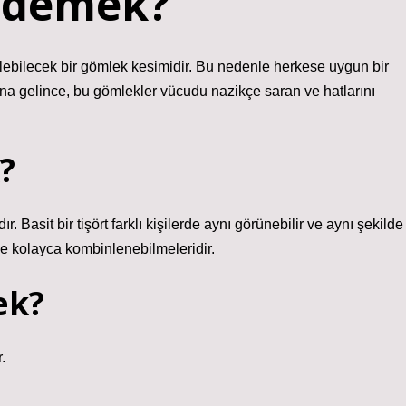
e demek?
dilebilecek bir gömlek kesimidir. Bu nedenle herkese uygun bir
una gelince, bu gömlekler vücudu nazikçe saran ve hatlarını
?
. Basit bir tişört farklı kişilerde aynı görünebilir ve aynı şekilde
 de kolayca kombinlenebilmeleridir.
ek?
.