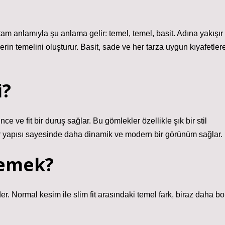
am anlamıyla şu anlama gelir: temel, temel, basit. Adına yakışır
in temelini oluşturur. Basit, sade ve her tarza uygun kıyafetler
i?
ce ve fit bir duruş sağlar. Bu gömlekler özellikle şık bir stil
dar yapısı sayesinde daha dinamik ve modern bir görünüm sağlar.
demek?
. Normal kesim ile slim fit arasındaki temel fark, biraz daha bo