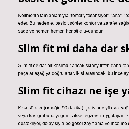
Kelimenin tam anlamıyla “temel”, “esansiyel”, “ana”, “
eder. Bu nedenle, basic tişörtler konfor ve zarafet sağla
sade ve hemen hemen her stile uygundur.
Slim fit mi daha dar 
Slim fit de dar bir kesimdir ancak skinny fitten daha r
paçalar aşağıya doğru artar. İkisi arasındaki bu ince ayr
Slim fit cihazı ne işe 
Kısa süreler (örneğin 90 dakika) içerisinde yüksek yoğ
veya kas grubuna yoğun fiziksel egzersiz uygulayan Sl
destekliyor, dolayısıyla bölgesel zayıflama ve incelme 