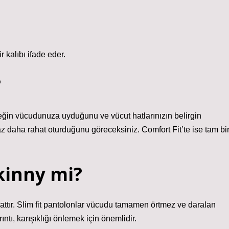
 kalıbı ifade eder.
?
mleğin vücudunuza uyduğunu ve vücut hatlarınızın belirgin
 daha rahat oturduğunu göreceksiniz. Comfort Fit’te ise tam bi
skinny mi?
ahattır. Slim fit pantolonlar vücudu tamamen örtmez ve daralan
ıntı, karışıklığı önlemek için önemlidir.