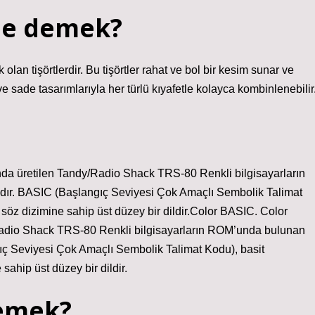
 ne demek?
lan tişörtlerdir. Bu tişörtler rahat ve bol bir kesim sunar ve
sade tasarımlarıyla her türlü kıyafetle kolayca kombinlenebilir
nda üretilen Tandy/Radio Shack TRS-80 Renkli bilgisayarların
ır. BASIC (Başlangıç ​​Seviyesi Çok Amaçlı Sembolik Talimat
 söz dizimine sahip üst düzey bir dildir.Color BASIC. Color
/Radio Shack TRS-80 Renkli bilgisayarların ROM’unda bulunan
ç ​​Seviyesi Çok Amaçlı Sembolik Talimat Kodu), basit
sahip üst düzey bir dildir.
demek?