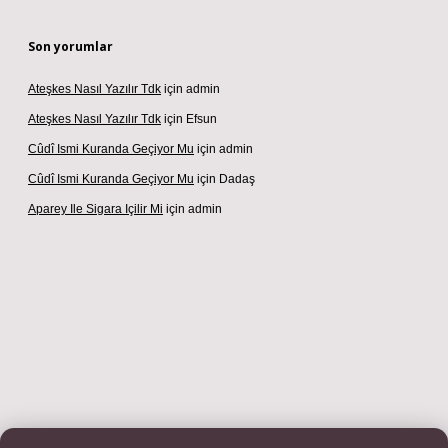
Son yorumlar
Ateşkes Nasıl Yazılır Tdk
için
admin
Ateşkes Nasıl Yazılır Tdk
için
Efsun
Cûdî Ismi Kuranda Geçiyor Mu
için
admin
Cûdî Ismi Kuranda Geçiyor Mu
için
Dadaş
Aparey Ile Sigara Içilir Mi
için
admin
adresi
betexper.xyz
m elexbet