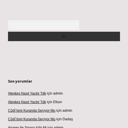
Arama
Son yorumlar
Ateşkes Nasıl Yazılır Tdk
için
admin
Ateşkes Nasıl Yazılır Tdk
için
Efsun
Cûdî Ismi Kuranda Geçiyor Mu
için
admin
Cûdî Ismi Kuranda Geçiyor Mu
için
Dadaş
Aparey Ile Sigara Içilir Mi
için
admin