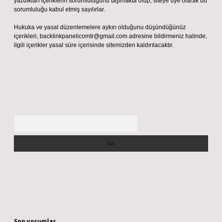
yazdıkları içeriklerin sorumluluğunu taşımakta olup, siteye üye olarak bu
sorumluluğu kabul etmiş sayılırlar.
Hukuka ve yasal düzenlemelere aykırı olduğunu düşündüğünüz
içerikleri,
backlinkpanelicomtr@gmail.com
adresine bildirmeniz halinde,
ilgili içerikler yasal süre içerisinde sitemizden kaldırılacaktır.
Arama
Son yorumlar