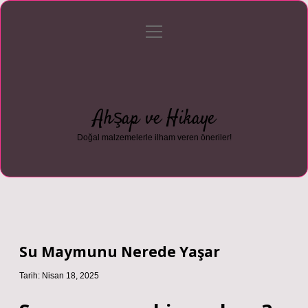
menüyü
Anasayfa
Gizlilik Politikası
Yasal Uyarı
aç
Hakkımızda
Ahşap ve Hikaye
Doğal malzemelerle ilham veren öneriler!
Su Maymunu Nerede Yaşar
Tarih: Nisan 18, 2025