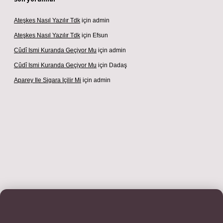
Ateşkes Nasıl Yazılır Tdk
için
admin
Ateşkes Nasıl Yazılır Tdk
için
Efsun
Cûdî Ismi Kuranda Geçiyor Mu
için
admin
Cûdî Ismi Kuranda Geçiyor Mu
için
Dadaş
Aparey Ile Sigara Içilir Mi
için
admin
ş adresi
betexper.xyz
m elexbet