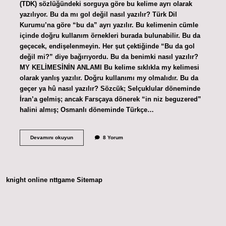
(TDK) sözlüğündeki sorguya göre bu kelime ayrı olarak
yazılıyor. Bu da mı gol değil nasıl yazılır? Türk Dil
Kurumu’na göre “bu da” ayrı yazılır. Bu kelimenin cümle
içinde doğru kullanım örnekleri burada bulunabilir. Bu da
geçecek, endişelenmeyin. Her şut çektiğinde “Bu da gol
değil mi?” diye bağırıyordu. Bu da benimki nasıl yazılır?
MY KELİMESİNİN ANLAMI Bu kelime sıklıkla my kelimesi
olarak yanlış yazılır. Doğru kullanımı my olmalıdır. Bu da
geçer ya hû nasıl yazılır? Sözcük; Selçuklular döneminde
İran’a gelmiş; ancak Farsçaya dönerek “in niz beguzered”
halini almış; Osmanlı döneminde Türkçe…
Bu
Devamını okuyun
8 Yorum
Da
Nasıl
Yazılır
knight online
nttgame
Sitemap