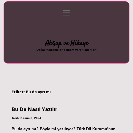
menüyü
Anasayfa
Gizlilik Politikası
Yasal Uyarı
aç
Hakkımızda
Ahşap ve Hikaye
Doğal malzemelerle ilham veren öneriler!
Etiket:
Bu da ayrı mı
Bu Da Nasıl Yazılır
Tarih: Kasım 3, 2024
Bu da ayrı mı? Böyle mi yazılıyor? Türk Dil Kurumu’nun