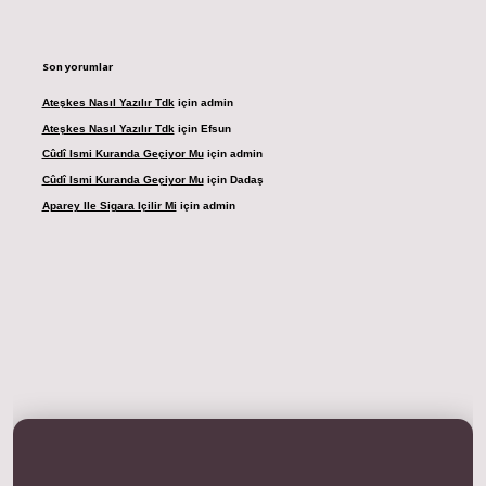
Son yorumlar
Ateşkes Nasıl Yazılır Tdk
için
admin
Ateşkes Nasıl Yazılır Tdk
için
Efsun
Cûdî Ismi Kuranda Geçiyor Mu
için
admin
Cûdî Ismi Kuranda Geçiyor Mu
için
Dadaş
Aparey Ile Sigara Içilir Mi
için
admin
resi
betexper.xyz
m elexbet