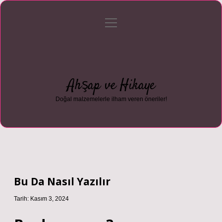
menüyü
Anasayfa
Gizlilik Politikası
Yasal Uyarı
aç
Hakkımızda
Ahşap ve Hikaye
Doğal malzemelerle ilham veren öneriler!
Bu Da Nasıl Yazılır
Tarih: Kasım 3, 2024