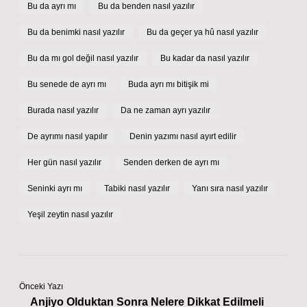
Bu da ayrı mı
Bu da benden nasıl yazılır
Bu da benimki nasıl yazılır
Bu da geçer ya hû nasıl yazılır
Bu da mı gol değil nasıl yazılır
Bu kadar da nasıl yazılır
Bu senede de ayrı mı
Buda ayrı mı bitişik mi
Burada nasıl yazılır
Da ne zaman ayrı yazılır
De ayrımı nasıl yapılır
Denin yazımı nasıl ayırt edilir
Her gün nasıl yazılır
Senden derken de ayrı mı
Seninki ayrı mı
Tabiki nasıl yazılır
Yanı sıra nasıl yazılır
Yeşil zeytin nasıl yazılır
Önceki Yazı
Anjiyo Olduktan Sonra Nelere Dikkat Edilmeli