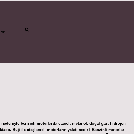
ızda
betci
vdc
liği nedeniyle benzinli motorlarda etanol, metanol, doğal gaz, hidrojen
maktadır. Buji ile ateşlemeli motorların yakıtı nedir? Benzinli motorlar