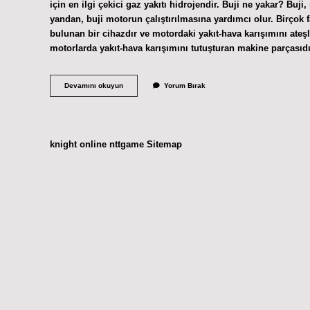
için en ilgi çekici gaz yakıtı hidrojendir. Buji ne yakar? Buji
yandan, buji motorun çalıştırılmasına yardımcı olur. Birçok fa
bulunan bir cihazdır ve motordaki yakıt-hava karışımını ateşle
motorlarda yakıt-hava karışımını tutuşturan makine parçasıdır
Bujinin
Devamını okuyun
Yorum Bırak
Yakıtı
Nedir
knight online
nttgame
Sitemap