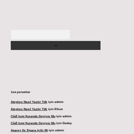
Arama
Son yorumlar
Ateşkes Nasıl Yazılır Tdk
için
admin
Ateşkes Nasıl Yazılır Tdk
için
Efsun
Cûdî Ismi Kuranda Geçiyor Mu
için
admin
Cûdî Ismi Kuranda Geçiyor Mu
için
Dadaş
Aparey Ile Sigara Içilir Mi
için
admin