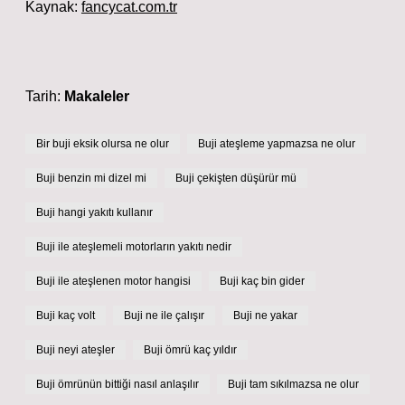
Kaynak:
fancycat.com.tr
Tarih:
Makaleler
Bir buji eksik olursa ne olur
Buji ateşleme yapmazsa ne olur
Buji benzin mi dizel mi
Buji çekişten düşürür mü
Buji hangi yakıtı kullanır
Buji ile ateşlemeli motorların yakıtı nedir
Buji ile ateşlenen motor hangisi
Buji kaç bin gider
Buji kaç volt
Buji ne ile çalışır
Buji ne yakar
Buji neyi ateşler
Buji ömrü kaç yıldır
Buji ömrünün bittiği nasıl anlaşılır
Buji tam sıkılmazsa ne olur