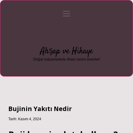
menüyü
Anasayfa
Gizlilik Politikası
Yasal Uyarı
aç
Hakkımızda
Ahşap ve Hikaye
Doğal malzemelerle ilham veren öneriler!
Bujinin Yakıtı Nedir
Tarih: Kasım 4, 2024