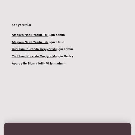
Son yorumlar
Ateşkes Nasıl Yazılır Tdk
için
admin
Ateşkes Nasıl Yazılır Tdk
için
Efsun
Cûdî Ismi Kuranda Geçiyor Mu
için
admin
Cûdî Ismi Kuranda Geçiyor Mu
için
Dadaş
Aparey Ile Sigara Içilir Mi
için
admin
dresi
betexper.xyz
m elexbet