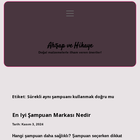
menüyü
Anasayfa
Gizlilik Politikası
Yasal Uyarı
aç
Hakkımızda
Ahşap ve Hikaye
Doğal malzemelerle ilham veren öneriler!
Etiket:
Sürekli aynı şampuanı kullanmak doğru mu
En Iyi Şampuan Markası Nedir
Tarih: Kasım 3, 2024
Hangi şampuan daha sağlıklı? Şampuan seçerken dikkat