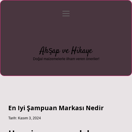
menüyü
Anasayfa
Gizlilik Politikası
Yasal Uyarı
aç
Hakkımızda
Ahşap ve Hikaye
Doğal malzemelerle ilham veren öneriler!
En Iyi Şampuan Markası Nedir
Tarih: Kasım 3, 2024