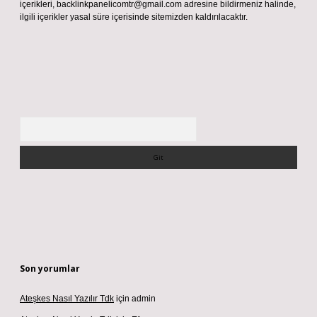
içerikleri,
backlinkpanelicomtr@gmail.com
adresine bildirmeniz halinde,
ilgili içerikler yasal süre içerisinde sitemizden kaldırılacaktır.
Arama
Son yorumlar
Ateşkes Nasıl Yazılır Tdk
için
admin