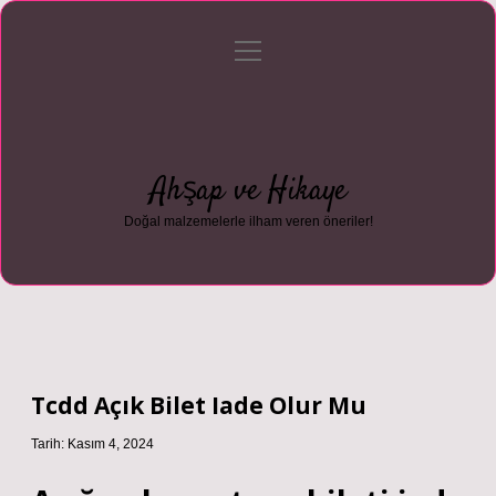
menüyü
Anasayfa
Gizlilik Politikası
Yasal Uyarı
aç
Hakkımızda
Ahşap ve Hikaye
Doğal malzemelerle ilham veren öneriler!
Tcdd Açık Bilet Iade Olur Mu
Tarih: Kasım 4, 2024