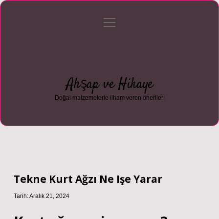
menüyü
Anasayfa
Gizlilik Politikası
Yasal Uyarı
aç
Hakkımızda
Ahşap ve Hikaye
Doğal malzemelerle ilham veren öneriler!
Tekne Kurt Ağzı Ne Işe Yarar
Tarih: Aralık 21, 2024