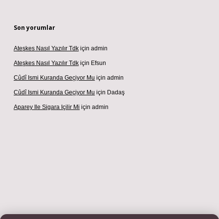
Son yorumlar
Ateşkes Nasıl Yazılır Tdk
için
admin
Ateşkes Nasıl Yazılır Tdk
için
Efsun
Cûdî Ismi Kuranda Geçiyor Mu
için
admin
Cûdî Ismi Kuranda Geçiyor Mu
için
Dadaş
Aparey Ile Sigara Içilir Mi
için
admin
ş adresi
betexper.xyz
m elexbet