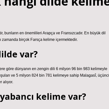
 hangi dilde kelim
tir, bunların en önemlileri Arapça ve Fransızcadır. En büyük dil
nı zamanda birçok Farsça kelime içermektedir.
ilde var?
ere göre dünyanın en zengin dili 6 milyon 96 bin 983 kelimeyle
nuşulan ve 5 milyon 824 bin 781 kelimeye sahip Malagasî, üçünc
 alıyor.
yabancı kelime var?