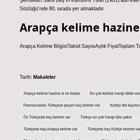
Şemsettin Sami Bey’in Kamus-u Türkî (1901) adlı ese
Sözlüğü’nde 80. sırada yer almaktadır.
Arapça kelime hazine
Arapça Kelime BilgisiTaksit SayısıAylık FiyatToplam T
Tarih:
Makaleler
Arapça kelime hazine si ne kadar
En çok kelime hangi dilde var
Fransızcadan Türkçeye geçen kaç kelime var
Kürtçe dili kaçınc
Öz Türkçede kaç kelime var
Türkçe en çok hangi dile yakın
Türkçede kaç Arapça kelime var
Türkçede kaç Kürtçe kelime va