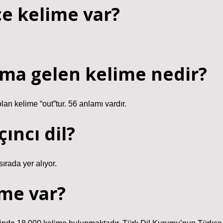
e kelime var?
ma gelen kelime nedir?
an kelime “out”tur. 56 anlamı vardır.
ıncı dil?
rada yer alıyor.
ime var?