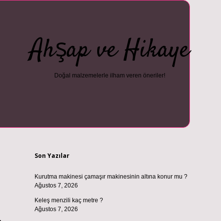
Ahşap ve Hikaye
Doğal malzemelerle ilham veren öneriler!
Sidebar
i
vdcasino güncel giriş
ilbet casino
ilbet yeni giriş
Betexper giriş a
Son Yazılar
Kurutma makinesi çamaşır makinesinin altına konur mu ?
Ağustos 7, 2026
Keleş menzili kaç metre ?
Ağustos 7, 2026