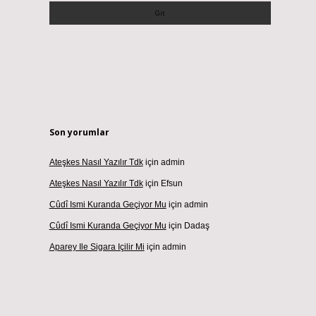
Son yorumlar
Ateşkes Nasıl Yazılır Tdk
için
admin
Ateşkes Nasıl Yazılır Tdk
için
Efsun
Cûdî Ismi Kuranda Geçiyor Mu
için
admin
Cûdî Ismi Kuranda Geçiyor Mu
için
Dadaş
Aparey Ile Sigara Içilir Mi
için
admin