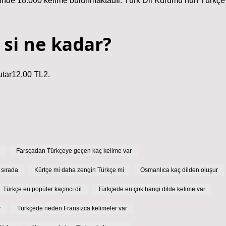
rinde 18.000 kelime bulunmaktadır. Türk Dil Kurumu’nun Türkçe
 si ne kadar?
utar12,00 TL2.
Farsçadan Türkçeye geçen kaç kelime var
ı sırada
Kürtçe mi daha zengin Türkçe mi
Osmanlıca kaç dilden oluşur
Türkçe en popüler kaçıncı dil
Türkçede en çok hangi dilde kelime var
r
Türkçede neden Fransızca kelimeler var