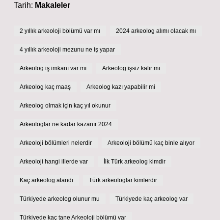
Tarih:
Makaleler
2 yıllık arkeoloji bölümü var mı
2024 arkeolog alımı olacak mı
4 yıllık arkeoloji mezunu ne iş yapar
Arkeolog iş imkanı var mı
Arkeolog işsiz kalır mı
Arkeolog kaç maaş
Arkeolog kazı yapabilir mi
Arkeolog olmak için kaç yıl okunur
Arkeologlar ne kadar kazanır 2024
Arkeoloji bölümleri nelerdir
Arkeoloji bölümü kaç binle alıyor
Arkeoloji hangi illerde var
İlk Türk arkeolog kimdir
Kaç arkeolog atandı
Türk arkeologlar kimlerdir
Türkiyede arkeolog olunur mu
Türkiyede kaç arkeolog var
Türkiyede kaç tane Arkeoloji bölümü var