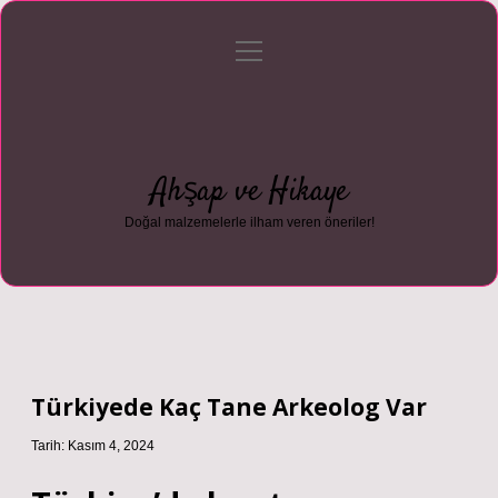
menüyü
Anasayfa
Gizlilik Politikası
Yasal Uyarı
aç
Hakkımızda
Ahşap ve Hikaye
Doğal malzemelerle ilham veren öneriler!
Türkiyede Kaç Tane Arkeolog Var
Tarih: Kasım 4, 2024